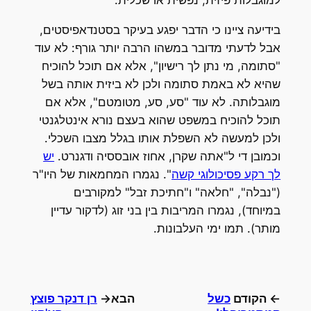
למוגבלות פיזית, נפשית או שכלית.
בידיעה ציינו כי הדבר יפגע בעיקר בסטנדאפיסטים,
אבל לדעתי מדובר במשהו הרבה יותר גורף: לא עוד
"סתומה, מי נתן לך רישיון", אלא אם תוכל להוכיח
שהיא לא באמת סתומה ולכן לא ביזית אותה בשל
מוגבלותה. לא עוד "סע, סע, מטומטם", אלא אם
תוכל להוכיח במשפט שהוא בעצם נורא אינטלגנטי
ולכן למעשה לא השפלת אותו בגלל מצבו השכלי.
וכמובן די ל"אתה שקרן, אחוז אובססיה ודגנרט.
יש
לך רקע פסיכולוגי קשה
". נגמרו המחמאות של היו"ר
("נבלה", "חלאה" ו"חתיכת זבל" למקורבים
במיוחד), נגמרו המריבות בין בני זוג (לדקור עדיין
מותר). תמו ימי העלבונות.
← הקודם
כשל
הבא→
רן דנקר פוצץ