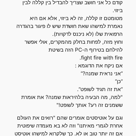
קודם כל אני חושב שצריך להבדיל בין קללה לבין
ביזוי.
מטומטם זו קללה, זה לא ביזוי, אלא אם היא
נאמרת למישהו שאת חושדת שיש לו פיגור בהגדרה
הרפואית שלו (לא ניכנס לדקויות).
וחוץ מזה, לפחות בחלק מהמקרים, אולי אפשר
להילחם בטירוף ה-PC הזה בשיטת
fight fire with fire.
אם ניקח את הדוגמא :
“אני נראית שמנה?”
“כן”
“את זה תגיד לשופט”.
"למה, מה הבעיה בלהיראות שמנה? את אומרת
ששמנים זה רע? אותך לשופט!"
וגם על אוטיסטים אומרים שהם "רואים את העולם
אחרת לגמרי מאיתנו" וזה לא בא מעמדה שיפוטית
אם זה יותר טוב או לא. כך שלקרוא למישהו אוטיסט