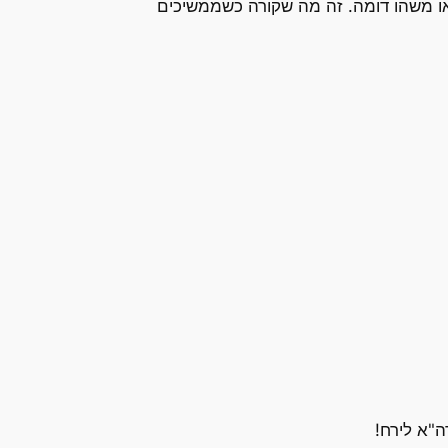
י לא לחצתי על ספאם אבל בחוכמתי כי רבה כבר הצלחתי ללחוץ על זוג ציצים שהדביק אותי ב-netskey, או משהו דומה. זה מה שקורה כשממשיכים
"א לירח!