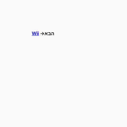
הבא→
Wii