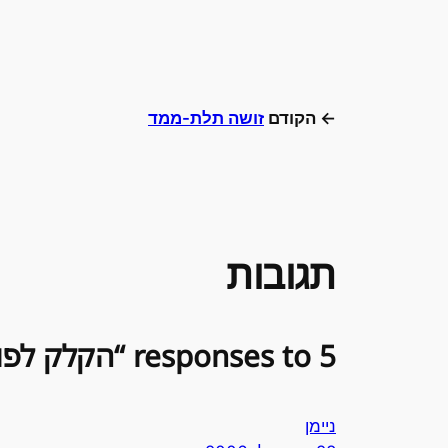
← הקודם
זושה תלת-ממד
תגובות
5 responses to “הקלק לפורנו מיד, שאל אותי כיצד”
ניימן