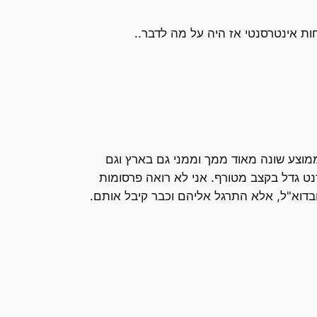
ת אינטרסנטי אז היה על מה לדבר..
ם על פרסומות וגם גולשים באתרים של ערוץ הילדים. הפרופיל של הגולש (הוואלאי או הynetי) הממוצע שונה מאוד ממך וממני גם בארץ וגם
ט גדל בקצב מטורף. אני לא רואה פרסומות
בדוא"ל, אלא התרגל אליהם וכבר קיבל אותם.