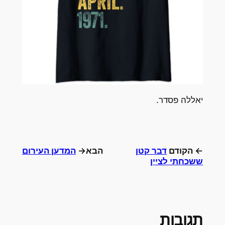
יאללה פסדר.
← הקודם
דבר קטן
הבא→
המדען העירום
ששכחתי לציין
תגובות