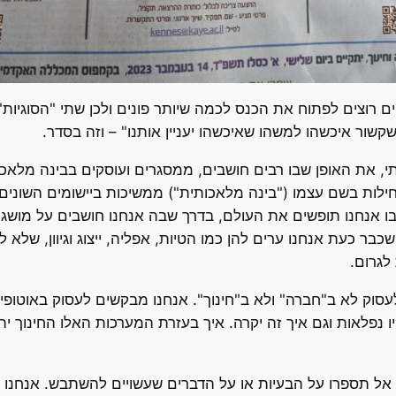
רוצים לפתוח את הכנס לכמה שיותר פונים ולכן שתי "הסוגיות" 
שור איכשהו למשהו שאיכשהו יעניין אותנו" – וזה בסדר.
י, את האופן שבו רבים חושבים, ממסגרים ועוסקים בבינה מלאכו
לות בשם עצמו ("בינה מלאכותית") ממשיכות ביישומים השונים ש
בו אנחנו תופשים את העולם, בדרך שבה אנחנו חושבים על מושגי
בר כעת אנחנו ערים להן כמו הטיות, אפליה, ייצוג וגיוון, שלא ל
לגרום.
עסוק לא ב"חברה" ולא ב"חינוך". אנחנו מבקשים לעסוק באוטופי
לאות וגם איך זה יקרה. איך בעזרת המערכות האלו החינוך יהיה טו
ם, אל תספרו על הבעיות או על הדברים שעשויים להשתבש. אנחנו