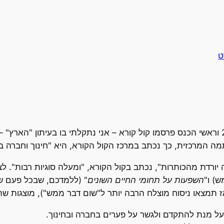
ט
כנס שדרות לחברה וחינוך יתקיים בנובמבר 2023 וראשי הכנס פרסמו קול קורא – אני נתקלת
מה המרכזית, כך נכתב במרכז הקול הקורא, היא "חינוך וחברה ב
יורדת מהכותרות", נכתב בקול הקורא, "ומעלה סוגיות רבות". לצ
ש) ו"
השפעות על תחומי החיים השונים
" (ללמדכם, שבכל פעם ש
תמצאו ניסוח מוצלח הרבה יותר ל"שום דבר ממש"), מוצגות שתי 
 על מנת להתקדם ולגשר על פערים בחברה ובחינוך.