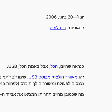
יובל
—
20 ביוני, 2006
קטגוריות:
טכנולוגיה
כנראה שהיום,
הכל
, אבל באמת הכל, USB.
זהו
מאוורר חולצתי מבוסס USB
נכנסים לפעולה ומאווררים לך ת'כרס (לפחות במ
מה שכמובן מחייב תחרות! המציאו את אביזר ה-USB הדבילי ביותר שניתן להעלות על הדעת. הזוכה, יקבל חולצה ותקליט.