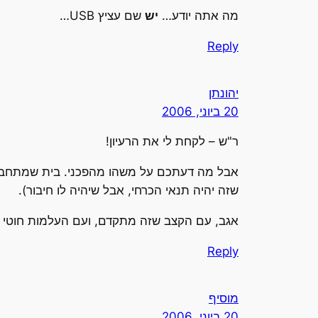
מה אתה יודע…
יש
שם עציץ USB…
Reply
יהונתן
20 ביוני, 2006
ר"ש – לקחת לי את הרעיון!
שזה יהיה תנאי הכרחי, אבל שיהיה לו חיבור).
אגב, עם הקצב שזה מתקדם, ועם העלמות חוטי הLAN בבית, אולי כדאי שנשקול לרשת את הבית בUSB – כמובן, עד שימציאו USB אלחוטי וחשמל אלח
Reply
מוסיף
20 ביוני, 2006