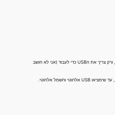
אבל מה דעתכם על משהו מהפכני. בית שמתחבר בUSB למחשב. בית מלא כזה, שמחובר לחשמל, למים, למזגן, ורק צריך את הUSB כדי לעבוד (אני לא חושב