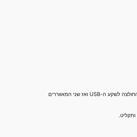
. שימו לב לתמונה הימנית התחתונה שמראה היכן נמצא המאוורר. מחברים את החולצה לשקע ה-USB ואז שני המאווררים