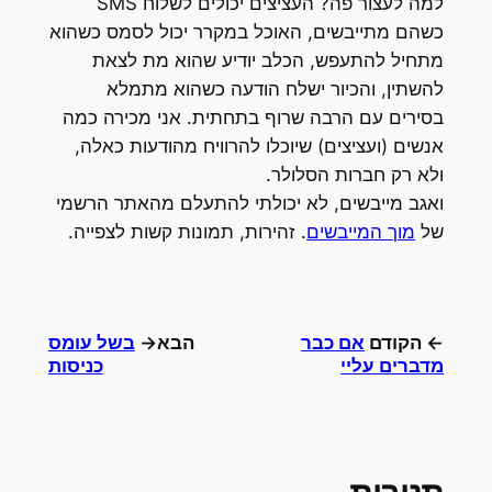
למה לעצור פה? העציצים יכולים לשלוח SMS
כשהם מתייבשים, האוכל במקרר יכול לסמס כשהוא
מתחיל להתעפש, הכלב יודיע שהוא מת לצאת
להשתין, והכיור ישלח הודעה כשהוא מתמלא
בסירים עם הרבה שרוף בתחתית. אני מכירה כמה
אנשים (ועציצים) שיוכלו להרוויח מהודעות כאלה,
ולא רק חברות הסלולר.
ואגב מייבשים, לא יכולתי להתעלם מהאתר הרשמי
של
מוך המייבשים
. זהירות, תמונות קשות לצפייה.
← הקודם
אם כבר
הבא→
בשל עומס
מדברים עליי
כניסות