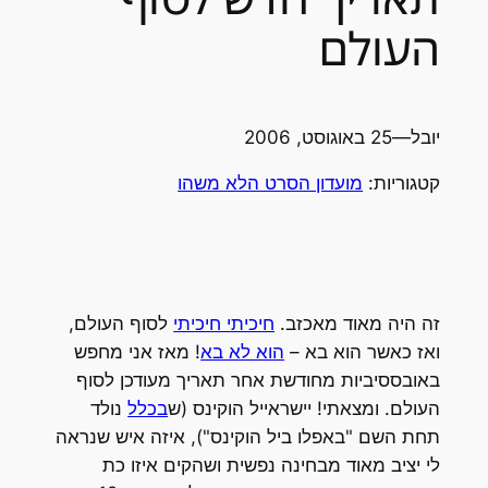
העולם
יובל
—
25 באוגוסט, 2006
קטגוריות:
מועדון הסרט הלא משהו
זה היה מאוד מאכזב.
חיכיתי חיכיתי
לסוף העולם,
ואז כאשר הוא בא –
הוא לא בא
! מאז אני מחפש
באובססיביות מחודשת אחר תאריך מעודכן לסוף
העולם. ומצאתי! יישראייל הוקינס (ש
בכלל
נולד
תחת השם "באפלו ביל הוקינס"), איזה איש שנראה
לי יציב מאוד מבחינה נפשית ושהקים איזו כת