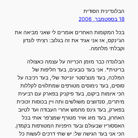
הבלונדינית הסודית
18 בספטמבר, 2006
בכל המקומות האחרים אומרים לי שאני מביאה את
הג'ינקס, אז אני אגיד את זה בגלוב: רציתי לונדון
וקבלתי מלחמה.
הבלונדה כבר מזמן הכריזה על עצמה כאצולה
בריטית*. אני בעד כובעים, בעד חליפות של
המלכה, בעד מנצ'סטר יונייטד שלי, בעד רכיבה על
סוסים, בעד נימוסים מטורפים שמתלווים לקללות
הכי איומות ביקום, בעד פיקניק בפארק עם רביעית
מיתרים, סנדווצים משולשים ותה ויין בכוסות זכוכית
בפארק, בעד גינס מחמש אחרי העבודה ועד לטיוב
האחרון, בעד מזג אויר מטורף שמצ'פר אותי בכל
האססוריז שבעולם ובעד היפניות המטורפות בקמדן.
הכי אני בעד הגישה של: יש שתי דרכים לעשות כל