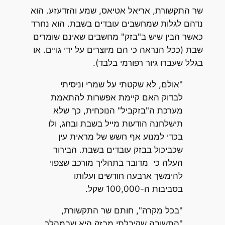
שר התקשורת, אריאל אטיאס, שמע והזדעזע. הוא
נדהם לגלות שמחשבים עובדים בשבת. הוא נחרד
כאשר הבין שיש ב"בזק" מחשבים שאינם שומרים
שבת (ככל הנראה כי הם מיוצרים על ידי גויים. או
בגלל שעברו גיור רפורמי בלבד).
"אולם, לא שקטתי על שמרי וניסיתי
לבדוק האם קיימת אפשרות להתאמת
מערכת ה"בזקביל" הנוכחית, כך שלא
תישלחנה הודעות מייל בשבת ובחג, ולו
בכדי למנוע אף חשש של מראית עין
שכביכול בבזק עובדים בשבת. הבירור
העלה כי מדובר בתהליך מורכב שצפוי
להימשך ארבעה חודשים ועלותו
בסביבות ה-100,000 שקל.
"בכל מקרה", חותם שר התקשורת,
"התשובה שקיבלתי מבזק היא שבמהלך