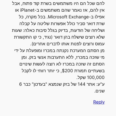
להם שכל הם היו משתמשים בשרת קוד פתוח, אבל
אין להם, אז נאמר שהם משתמשים ב-iPlanet או
אפילו ב-Microsoft Exchange. בכל מקרה, כל
שרת דואר סביר כולל אפשרות שליטה על קבלה
ושליחה של הודעות, בדיוק בגלל סיבות כאלה: שעות
שלא רוצים שישלח בהן דואר (נגיד, כי קו התקשורת
עמוס ורוצים לפנות אותו לדברים אחרים).
מן הסתם המערכת נקנתה במכרז ומופעלת על ידי
מי שזכה במכרז, ללא התערבות אנשי בזק. ומן
הסתם זה שזכה במכרז לא רוצה לעשות שינויים
בשעתיים תמורת $200, כי יותר רווחי לו לקבל
100,000 שקל.
ע"ע: אתר 144 של בזק שנמצא "בעדכון" כבר 6
שנים.
Reply