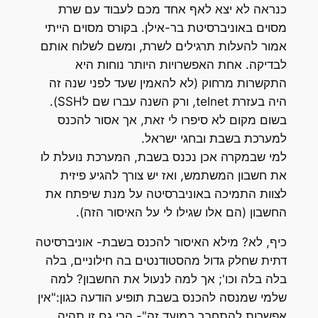
כנראה לא יצא לאף אחד מכם לעבוד עם שרת
מסוים באוניברסיטת בר-אילן. בקורס מסוים הייתי
אמור להעלות תרגילים לשרת, ומשם לשלוח אותם
לבדיקה. אחת האפשרויות היותר נוחות היא
התקשרות מרחוק (לא להאמין שעד לפני שנה זה
היה בעזרת telnet, ורק השנה עברו שם לSSH).
בשום מקום לא סיפרו לי זאת, אך אסור להכנס
למערכת בשבת ובחגי ישראל.
למי שבמקרה אכן נכנס בשבת, המערכת נועלת לו
את חשבון המשתמש, ואז יש צורך להגיע פיזית
לצוות התמיכה באוניברסיטה על מנת שיפתח את
החשבון (הם אלו שגילו לי על האיסור הזה).
כיף, לא? מילא האיסור להכנס בשבת- אוניברסיטה
דתית שחלק גדול מהסטודנטים בה חילוניים, בלה
בלה בלה וכו'; אך למה לנעול את החשבון? למה
שלמי שמנסה להכנס בשבת תופיע הודעה כגון:"אין
אפשרות להתחבר במועד זה"- הרי גם זו תהיה