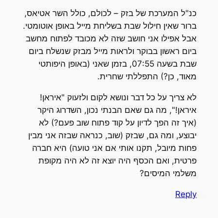
כנ"ל המערכת של בזק – לכולם, כולל השר אטיאס,
ברור שאין חילול שבת בשליחת מייל באופן אוטומטי.
אבל אפילו אני חושב שזה לא מכובד לפתוח מחשב
ביום ראשון בבוקר ולראות מייל מבזק שנשלח ביום
שבת בשעה 07:55, בזמן שאני (באופן היפותטי
מאוד, כן?) התפללתי שחרית.
לא צריך על כל דבר ונושא לקום ולזעוק "איראן!
איראן!", מה גם שאם הבנתי נכון, השדרוג היקר
(איך זה הפך לדיון על קוד פתוח שוב פעם?) לא
יבוצע, ומה גם, שבזק (שוב, כנראה שבזה אני מבין
פחות מיובל, תקנו אותי אם אני טועה) היא חברה
פרטית, ואם הכסף היה יוצא זה לא היה מקופת
משלמי המיסים?
Reply