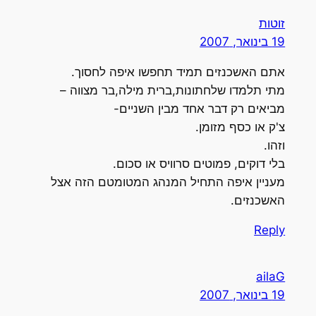
וטות
1 בינואר, 2007
תם האשכנזים תמיד תחפשו איפה לחסוך.
תי תלמדו שלחתונות,ברית מילה,בר מצווה –
ביאים רק דבר אחד מבין השניים-
'ק או כסף מזומן.
זהו.
לי דוקים, פמוטים סרוויס או סכום.
עניין איפה התחיל המנהג המטומטם הזה אצל
אשכנזים.
Repl
aila
1 בינואר, 2007