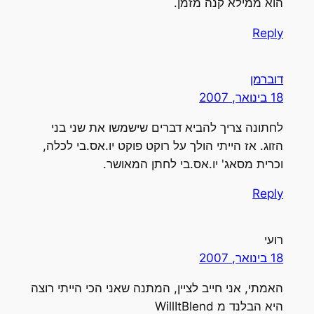
וא ממילא קנה מזמן.
Repl
וברמן
1 בינואר, 2007
חתונה צריך להביא דברים שישמשו את שני בני
זוג. אז הייתי הולך על רוקט פוקט יו.אס.בי לכלה,
כרית מסאג' יו.אס.בי לחתן המאושר.
Repl
ועי
1 בינואר, 2007
אמתי, אני חייב לציין, המתנה שאני הכי הייתי רוצה
יא הבלנד מ WillItBlend