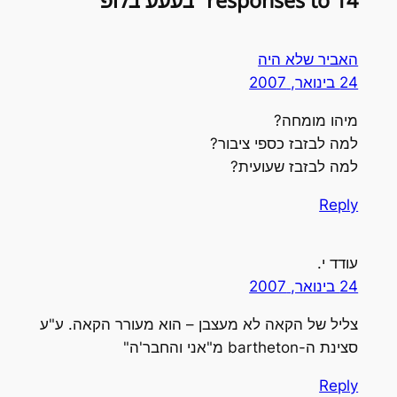
14 responses to “בעעע בלופ”
האביר שלא היה
24 בינואר, 2007
מיהו מומחה?
למה לבזבז כספי ציבור?
למה לבזבז שעועית?
Reply
עודד י.
24 בינואר, 2007
צליל של הקאה לא מעצבן – הוא מעורר הקאה. ע"ע
סצינת ה-bartheton מ"אני והחבר'ה"
Reply