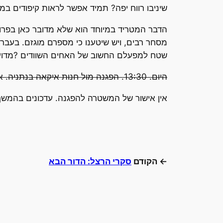
שיניבו רווח יפה? תמיד אפשר לראות קיפודים במ
הדבר המטריד במיוחד הוא שלא מדובר כאן בפרויק
מסחר רבים, ויש שיטענו כי מספרם מוגזם. בעבר
שטח למפעלם החשוב של האחים השוודים ?מדוע ה
היום. 13:30. הפגנה מול חנות איקאה בנתניה. אני אהיה שם
אין אישור של המשטרה להפגנה. עדכונים בהמשך
← הקודם
סקרי הרצל: הדור הבא