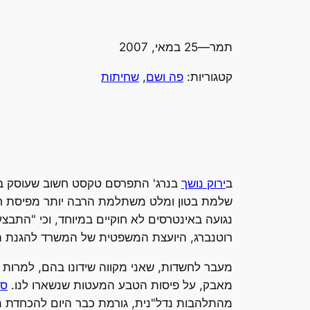
תמר
—
25 במאי, 2007
קטגוריות:
פה ושם
, 
שחיתות
ב
ירוק נושך
בנרג' התפרסם טקסט חשוב שעוסק בסנ
שלמת בטון ומלט משתלמת הרבה יותר מפיסת חול
נגועה באינטרסים לא חוקיים במיוחד, וכי "התב
רוטנברג, היועצת המשפטית של המשרד להגנת ה
מעבר לחשדות, שאני מקווה שידונו בהם, למרות 
מאבק, על פיסות הטבע המעטות שנשארו לנו.
סק
מהתלהבות נדל"נית, גורמת כבר היום להכחדת מי