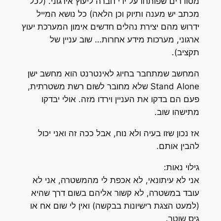
מסודרים שפותחו על ידי חברה ליעוץ אירגוני. (לכל
מכתב יש מענה ותיוק וכן הלאה) כל נושא המייל
ידרוש מהם יצירת נהלים חדשים אימון המערכת יעוץ
ארגוני, מערכות מידע אחרות… שוב עניין של
תקציב).
המחשב שמתחבר בחיוג לאינטרנט הוא מחשב ישן
Stand Alone שלא מחובר לשום רשת משטרתית,
פעם הם בדקו את העניין וירדו מזה. אולי יבדקו
מתישהו שוב.
אז נכון שזו בעיה ולא נוח, אבל ככה זה ואני יכול
להבין אותם.
גילוי נאות:
אני לא עיתונאי, לא אכפת לי מהמשטרה, אני לא
עובד במשטרה, לא קשור אליהם בשום דרך שהיא
(למעט הצגת רישיונות בבקשה) ואין לי שום אח או
גיס שוטר.