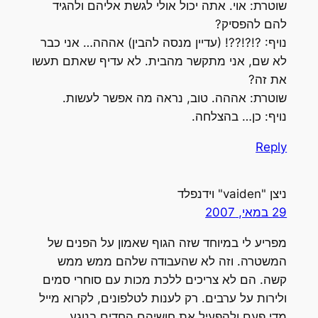
שוטרת: אוי. אתה יכול אולי לגשת אליהם ולהגיד
להם להפסיק?
נויף: ?!?!??! (עדיין מנסה להבין) אההה… אני כבר
לא שם, אני מתקשר מהבית. לא עדיף שאתם תעשו
את זה?
שוטרת: אההה. טוב, נראה מה אפשר לעשות.
נויף: כן… בהצלחה.
Reply
ניצן "vaiden" וידנפלד
29 במאי, 2007
מפריע לי במיוחד שזה הגוף שאמון על הפנים של
המשטרה. וזה לא שהעבודה שלהם ממש ממש
קשה. הם לא צריכים ללכת מכות עם סוחרי סמים
ולירות על ערבים. רק לענות לטלפונים, לקרוא מייל
מדי פעם ולהפעיל את חושיהם החדים בנוגע