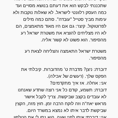
שתכננתי לבקש הוא את דעתם בנושא מסויים ועד
כמה העסק רלוונטי לישראל. לא שאלות נוקבות ולא
עימות מביך סטייל "עובדה". סתם כמה מילים
לפרוטוקול. קיצר: גם אם היו מאוד מתאמצים, הם
לא היו מצליחים להוציא את משטרת ישראל רע
מהסיפור. הוא פשוט לא קשור אליה.
משטרת ישראל התאמצה והצליחה לצאת רע
מהסיפור.
דוברת
: ניצן? מדברת ט' מהדוברות. קיבלתי את
הפקס שלך.
(רעשים של אכילה).
אני
: אחלה. אז איך מתקדמים?
דוברת
: תשמע, קודם כל אני רוצה שתדע שאנחנו
לא עובדים בקצב שביקשת. צריך לקבל אישור
מראש יאח"ה וזה לוקח הרבה זמן. חוץ מזה, הקצין
שביקשת לדבר איתו לא נמצא במשרד היום.
אני
: דיברתי איתו לפני שעה. הוא נתן לי את הטלפון