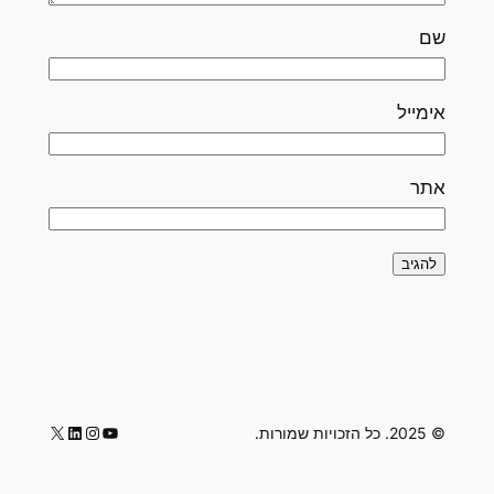
שם
אימייל
אתר
LinkedIn
Instagram
YouTube
X
© 2025. כל הזכויות שמורות.