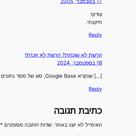
17 בנובמבר, 2005
צודק!
תיקנתי.
Reply
הרשת לא שוכחת? הרשת לא זוכרת!
18 בספטמבר, 2024
[…] שנקרא Google Base, סוג של מסד נתונים מקוון, ובאחד הפוסטים סיפרנו עליו. לחיצה על הקישור מובילה לשגיאה 404 כי הם סגרו את השירות. […]
Reply
כתיבת תגובה
האימייל לא יוצג באתר.
שדות החובה מסומנים
*