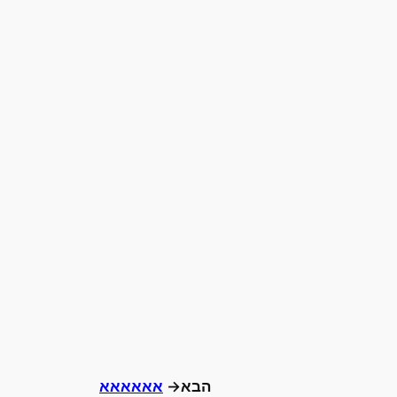
הבא→
אאאאאא