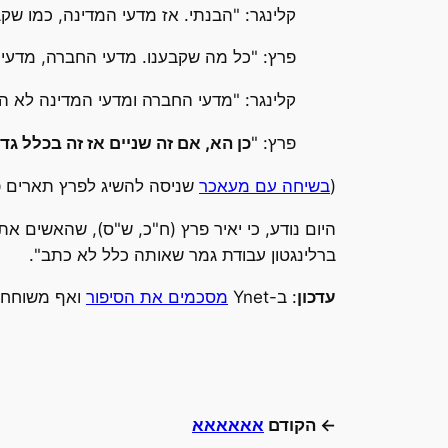
קלינגר: "הבנתי. אז מדעי המדינה, כמו שקבע
פרץ: "כל מה שקבענו. מדעי החברה, מדעי 
קלינגר: "מדעי החברה ומדעי המדינה לא הול
פרץ: "
כן הא, אם זה שניים אז זה בכלל גדו
(
בשיחה עם מעאכר
שניסה להשיג לפרץ תארים פי
היום נודע, כי יאיר פרץ (ח"כ, ש"ס), שהאשים את
ברלינגטון עבודת גמר שאותה כלל לא כתב".
עדכון
: ב-Ynet
מסכמים את הסיפור
ואף משוחחים
← הקודם
אאאאאא