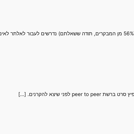
[…] אם כן, החל ממחר, כל משתמשי פיירפוקס (56% מן המבקרים, תודה ששאלתם) נדרשים 
פני שיצא להקרנים. […]