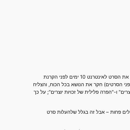
אז כשיצא הסרט האחרון של סטאר וורס, שהיה מחורבן-אך-קצת-פחות-מחורבן מהשניים שקדמו לו, מישהו הדליף את הסרט לאינטרנט 10 ימים לפני הקרנת
מקביל לפשע נגד האנושות או לפחות איזה רצח עם קטן, ולכן ה-MPAA (איגוד אולפני הסרטים) חקר את הנושא בכל הכוח, והצליח
ם" ו-"הפרה פלילית של זכויות יוצרים"; על כך
מקבלים פחות – אבל זה בגלל שלהעלות סרט