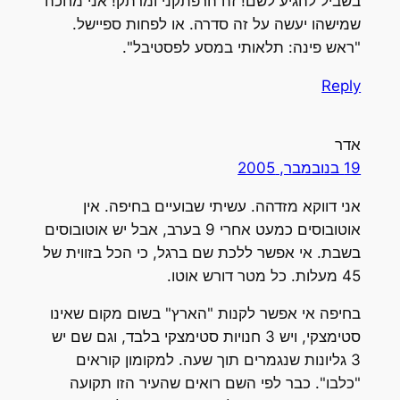
בשביל להגיע לשם! זה הרפתקני ומרתק! אני מחכה
שמישהו יעשה על זה סדרה. או לפחות ספיישל.
"ראש פינה: תלאותי במסע לפסטיבל".
Reply
אדר
19 בנובמבר, 2005
אני דווקא מזדהה. עשיתי שבועיים בחיפה. אין
אוטובוסים כמעט אחרי 9 בערב, אבל יש אוטובוסים
בשבת. אי אפשר ללכת שם ברגל, כי הכל בזווית של
45 מעלות. כל מטר דורש אוטו.
בחיפה אי אפשר לקנות "הארץ" בשום מקום שאינו
סטימצקי, ויש 3 חנויות סטימצקי בלבד, וגם שם יש
3 גליונות שנגמרים תוך שעה. למקומון קוראים
"כלבו". כבר לפי השם רואים שהעיר הזו תקועה