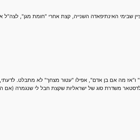
של gyuval, אני רק רוצה לציין שבימי האינתיפאדה השנייה, קצת אחרי "חומת מג
ר" ו"אז מה אם בן אדם", אפילו "עטור מצחך" לא מתבלט. לדעתי
ולדסטאר משדרת סוג של ישראליות שקצת חבל לי שנגמרה (אם הס