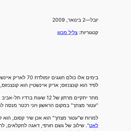
יובל
—
2 בינואר, 2009
קטגוריות:
צליל מכוון
בימים אלו כולם ח
לפיד הוא קונצנזוס; אריק איינשטיין הוא קונצנזוס,
מחר יתקיים מרתון של 12 שעות ברדיו תל-אביב לרגל האירוע ובלהמנט ערכו משאל כדי לאתר את השיר האהוב ביותר של איינשטיין. שלא במפתיע,
"עטור מצחך" במקום הראשון ויוני רכטר מנסה ל
למרות ש"עטור מצחך" הוא אכן שיר קסום, הוא לא
לאט
". שילוב של גשם חורפי, דאגה לחקלאים, לח