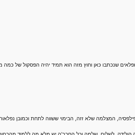
אים שנכתבו כאן וחוץ מזה הוא תמיד יהיה הפסקול של כמה מ
ילפסיה, המצלמה שלא זזה, הבימוי ששווה לתחת וכמובן נפלאות 
ה הולידה. לשלום, שלמה וכל החבר'ה יש מלא מה ללמוד מהבחור