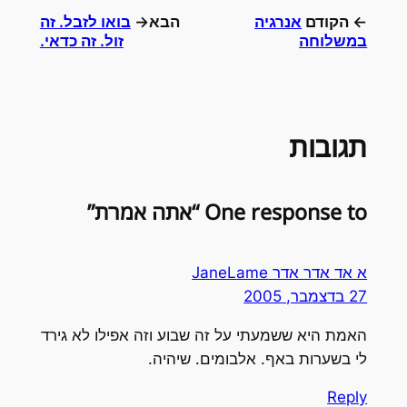
← הקודם
אנרגיה
הבא→
בואו לזבל. זה
במשלוחה
זול. זה כדאי.
תגובות
One response to “אתה אמרת”
א אד אדר אדר JaneLame
27 בדצמבר, 2005
האמת היא ששמעתי על זה שבוע וזה אפילו לא גירד
לי בשערות באף. אלבומים. שיהיה.
Reply