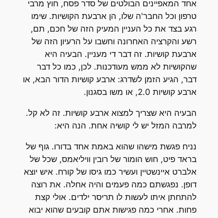
אחד המאפיינים הבולטים של סדר פסח, חוץ מרבי
טרפון וכל החבר'ה שלו, הן ארבעת הקושיות. שימו
רגע בצד את כל העניין המעיק הזה של חכם, תם,
רשע והקרציה האחרונה וחשבו על הרעיון הזה של
ארבעת קושיות. זה דבר די מעניין. הבעיה היא
שהקושיות לא ממש מעודכנות. לכן, כמו כל דבר
דבר, הגיע הזמן לשדרג: ארבע קושיות הדור הבא, או
ארבע קושיות 2.0, או משו בסגנון.
הבעיה היא שצריך למצוא ארבע קושיות. זה לא קל.
למרבה המזל יש לי קושיה אחת. הנה היא:
נניח פגשת מישהו שהוא באמת אחד בדורו. גוף של
בראד פיט, חוש הומור של רובין וויליאמס, שכל של
אלברט איינשטיין ועשיר כמו גיסו של קורח. איש יוצא
דופן. נפגשתם כמה פעמים והיה אחלה. את רוצה
להתחתן איתו לעשות לו תריסר ילדים. אולי קצת
פחות. אחרי כמה פגישות אתם קובעים שהוא יבוא