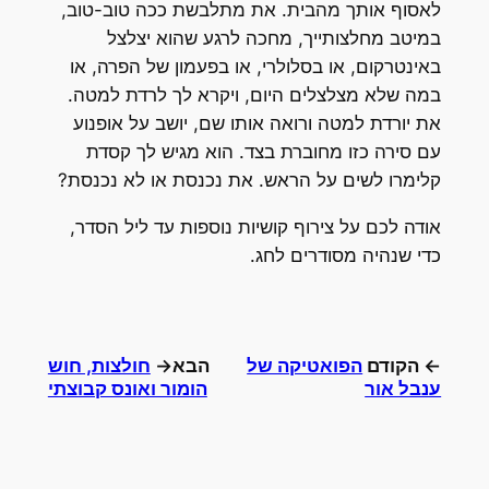
לאסוף אותך מהבית. את מתלבשת ככה טוב-טוב,
במיטב מחלצותייך, מחכה לרגע שהוא יצלצל
באינטרקום, או בסלולרי, או בפעמון של הפרה, או
במה שלא מצלצלים היום, ויקרא לך לרדת למטה.
את יורדת למטה ורואה אותו שם, יושב על אופנוע
עם סירה כזו מחוברת בצד. הוא מגיש לך קסדת
קלימרו לשים על הראש. את נכנסת או לא נכנסת?
אודה לכם על צירוף קושיות נוספות עד ליל הסדר,
כדי שנהיה מסודרים לחג.
← הקודם
הפואטיקה של
הבא→
חולצות, חוש
ענבל אור
הומור ואונס קבוצתי