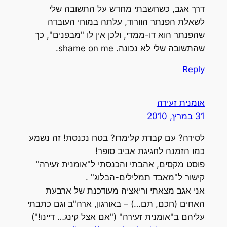
דרך אגב, כשחשבתי מחדש על התשובה שלי
לשאלת הפנתר הוורוד, עלתה במוחי העובדה
שהפנתר הוא דו-ממדי, ולכן אין לו "מבפנים", כך
שהתשובה שלי לא נכונה. shame on me.
Reply
אומנית זעירה
31 במרץ, 2010
לסירה? עם קבדת קלימרו? בטח נכנסת! זה נשמע
כמו הזמנה לחגיגת אביב סופר!
פוסט מקסים, אהבתי והכנסתי ל"אומנית זעירה"
קישור ל"מאבד תמלילים-הבלוג" .
אני אגב מצאתי וריאציה מעודכנת של ארבעת
האחים (חכם, תם…) – באורגון, ארה"ב וגם כתבתי
עליהם ב"אומנית זעירה" ("אם אצל קינג… דיינו!")