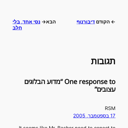
← הקודם
דיבורנוף
הבא→
נסי אחד, בלי
חלב
תגובות
One response to “מדוע הבלוגים
עצובים”
RSM
17 בספטמבר, 2005
It seems like Mr. Bashor need to conect to