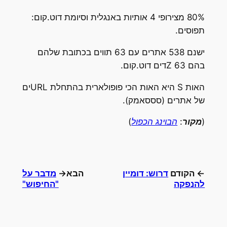
80% מצירופי 4 אותיות באנגלית וסיומת דוט.קום:
תפוסים.
ישנם 538 אתרים עם 63 תווים בכתובת שלהם
בהם 63 Zדים דוט.קום.
האות S היא האות הכי פופולארית בהתחלת URLים
של אתרים (סססאמק).
(
מקור
:
הבוינג הכפול
)
← הקודם
דרוש: דומיין
הבא→
מדבר על
להנפקה
"החיפוש"