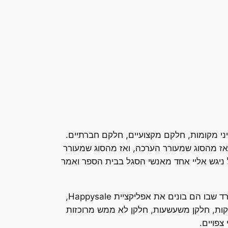
יני מקומות, חלקם מקצועיים, חלקם חברתיים.
ז מהסוג שמעורר הערכה, ואז מהסוג שמעורר
ניגש אליי אחד מאנשי הסגל בבית הספר ואמר
אז כשדורון והשותף שלו, ראם, הזמינו אותי לקחת חלק בפודקאסט שלהם, סירוב בכלל לא עמד על הפרק. מהמשרד שבו הם בונים את אפליקציית Happysale,
ות, חלקן משעשעות, חלקן לא ממש מרוכזות
צפויים.