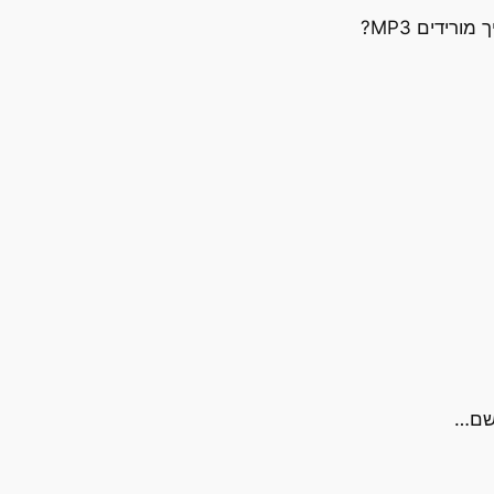
רידים MP3?
בשם…