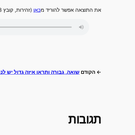
את התוצאה אפשר להוריד מ
כאן
(זהירות, קובץ MP3. של שעתיים וארבע דקות) ואפשר פשוט לשמוע כאן.
← הקודם
שואה, גבורה ותראו איזה גדול יש לנו
תגובות