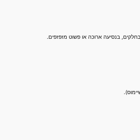
חלקים, בנסיעה ארוכה או פשוט מזפזפים.
ימוס).