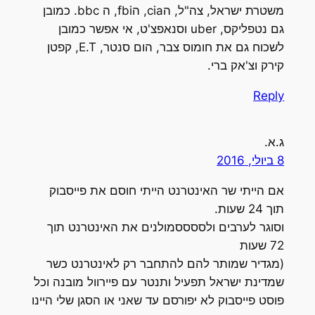
משטרת ישראל, צה"ל, הcia, הfbi, ה bbc. כמובן
גם נטפליקס, uber וסנאפצ'ט, אי אפשר כמובן
לשכוח גם את חומוס צבר, הום סנטר, E.T, קפטן
קירק וצ'אק ברי.
Reply
ג.א.
8 ביולי, 2016
אם הייתי שר האינטרנט הייתי חוסם את פייסבוק
תוך 24 שעות.
וסוגר לערבים ולססססמולנים את האינטרנט תוך
72 שעות
(מגדיר שמותר להם להתחבר רק לאינטרנט כשר
שמדינת ישראל תפעיל ותנטר עם פיירוול מובנה וכל
פוסט פייסבוק לא יפורסם עד שאני או הסגן שלי היינו