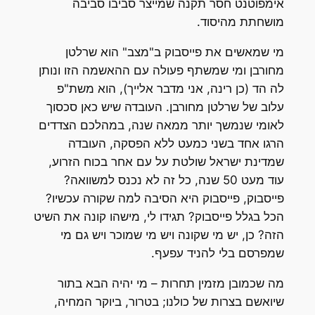
אימפוטנט חסר תקנה שמייצר סביבו סביבה
מושחתת מהיסוד.
מי שמאשים את פייסבוק ב"מצב" הוא שרלטן
מחורבן ומי שמשתף פעולה עם ההאשמה הזו ונותן
לה הד (כן רינה, אני מדבר אלייך), הוא משת"פ
עלוב של שרלטן מחורבן. העובדה שיש כאן סכסוך
לאומי שנמשך יותר ממאה שנה, במהלכם הצדדים
הרגו אחד בשני כמעט ללא הפסקה, העובדה
שמדינת ישראל שולטת על עם אחר בכוח הזרוע,
עוד מעט 50 שנה, כל זה לא נכנס למשוואה?
פייסבוק, פייסבוק היא הסיבה למה שקורה עכשיו?
הכל בגלל פייסבוק? תגידו לי, מישהו קונה את השיט
הזה? כן, יש מי שקונה ויש מי שמוכר ויש גם מי
שמפרסם בלי להניד עפעף.
מה שכמובן מזמין תחרות – מי יהיה הבא בתור
שיואשם בצרות של כולנו; בטרור, ביוקר המחיה,