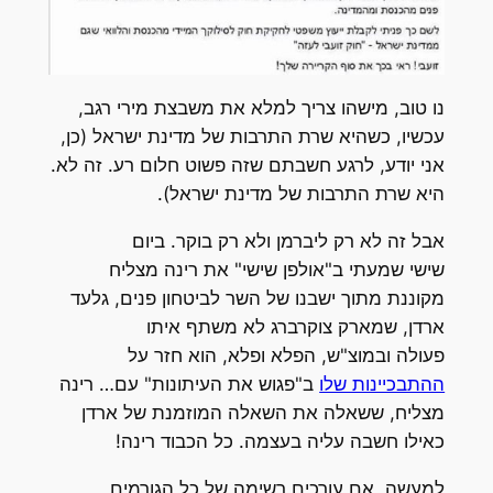
נו טוב, מישהו צריך למלא את משבצת מירי רגב,
עכשיו, כשהיא שרת התרבות של מדינת ישראל (כן,
אני יודע, לרגע חשבתם שזה פשוט חלום רע. זה לא.
היא שרת התרבות של מדינת ישראל).
אבל זה לא רק ליברמן ולא רק בוקר. ביום
שישי שמעתי ב"אולפן שישי" את רינה מצליח
מקוננת מתוך ישבנו של השר לביטחון פנים, גלעד
ארדן, שמארק צוקרברג לא משתף איתו
פעולה ובמוצ"ש, הפלא ופלא, הוא חזר על
ההתבכיינות שלו
ב"פגוש את העיתונות" עם… רינה
מצליח, ששאלה את השאלה המוזמנת של ארדן
כאילו חשבה עליה בעצמה. כל הכבוד רינה!
למעשה, אם עורכים רשימה של כל הגורמים,