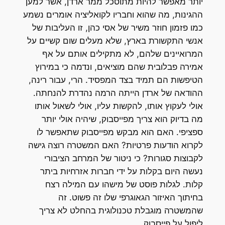
יותר מאפשר להיות מתוסכל ממר ארדן, אשר למען
ההגינות, מה שהוא וחבריו לקואליציה אומרים נשמע
כמו פזמון חוזר משיר של אסי כהן, זו העליבות של
אנשי התקשורת בארץ, שלא מעלים שום קשיים על
המרואיינים שלהם, לא מתקילים אותם על אף
אמירה פבלובית שהם מוציאים, ונדמה כי במירוץ
הטיפשות הם תמיד בצד המפסיד. הרי, עבור רינה,
ההודאה של ארדן הייתה הרמה נהדרת להנחתה.
אולי לעקוץ אותו, להקשות עליו, אולי לשאול אותו
מה בדיוק הוא צריך מפייסבוק, שיהיה אולי יותר
ספציפי. האם הוא מבקש מפייסבוק שתאפשר לו
לקרוא הודעות פרטיות? האם המשטרה רוצה גישה
לקבוצות סגורות? כי ניטור של המרחב הציבורי
נעשה היום בקלות על ידי חברות אזרחיות ביתר
קלות. לגלות פוסט של מישהו עם המילה רצח
בחיתוך האיזור הגאוגרפי שלו זה פשוט. זה
שהמשטרה מוגבלת טכנולוגית בהחלט לא צריך
ליפול על פייסבוק.