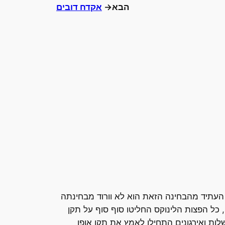
הבא→
אקדח דובים
 3 סיבות להצלחה: שיווק, שיווק ו….שיווק. העתיד מהבחינה הזאת הוא לא וורוד מבחינתה
OS  רצה על pc (הפוסט נכתב על מחשב כזה….), כל הפצות הלינוקס החליטו סוף סוף על תקן
יס), ממשלות ואירגונים התחילו לאמץ את תקן אופן