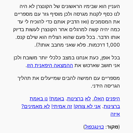
העניין הוא שבימיו הראשונים של הקונצרן לא היה
לנו כסף לקנות מגרסה ולכן מוסיף גזר עם מספריים
את המסמכים (ואז הדביק אותם כדי להוכיח לי עד
כמה יהיה קשה למרגלים אחר הקונצרן לעשות בדיוק
אותו הדבר. בכל פעם שהוא הצליח הוא שילם קנס.
1,000 דרכמות. פלא שאני מחבב אותו?).
בכל אופן, כעת אנחנו במצב כלכלי יותר משובח ולכן
אני חושב שארכוש את
ההמצאה היפאנית הזו
.
מספריים עם חמישה להבים שמייעלים את תהליך
הגריסה הידני.
היפנים
האלו
,
לא
ברצינות
.
באמת!
נו באמת
ברצינות
.
אני לא צוחק!
זה אמיתי!
לא מאמינים?
איזה
(
מקור
:
בוינגכפול
)