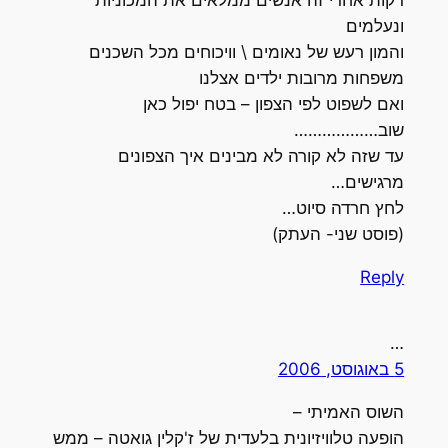
דקות אחרי זה אנשים ממלאים את המכוניות
ונעלמים
והמון רעש של נאומים \ וויכוחים מכל השכנים
משפחות מרובות ילדים אצלנו
ואם לשפוט לפי הצפון – בטח יפול כאן
שוב………………
עד שזה לא קורה לא מבינים איך הצפונים
מרגישים…
לחץ חרדה סיוט…
(פוסט שני- העתק)
Reply
…
5 באוגוסט, 2006
השוס האמיתי –
הופעה טלוויזיונית בלעדית של ז'קלין גואטה – ממש