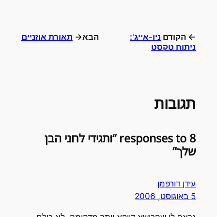
← הקודם
ניו-אייג':
הבא→
תאורת אוזניים
ניתוח טקסט
תגובות
8 responses to “ותגידי לחני הבן
שלך”
עידן דורפמן
5 באוגוסט, 2006
נראה לי שהרישא דווקא יותר מדהימה. לא כולם