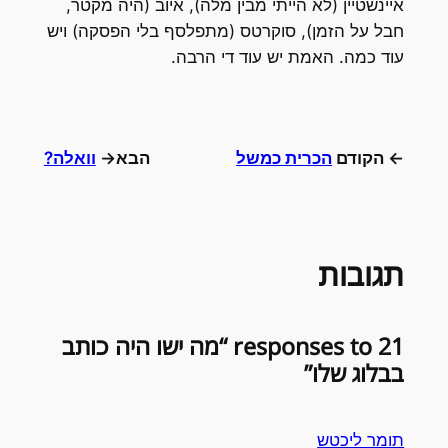
איינשטיין (לא הייתי מבין מלה), איוב (היה מקטר,
חבל על הזמן), סוקרטס (מתפלסף בלי הפסקה) ויש
עוד כמה. האמת יש עוד די הרבה.
← הקודם
הכרית כמשל
הבא→
וואלה?
תגובות
21 responses to “מה ישו היה כותב
בבלוג שלו”
תומר ליכטש