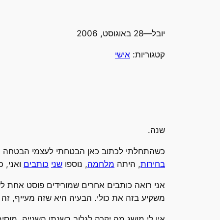
יובל
—
28 באוגוסט, 2006
קטגוריות:
אישי
שנה.
כשהתחלתי לכתוב כאן הבטחתי לעצמי הבטחה אחת: שאכתוב לפחות פעם
בחירות
, היתה
מלחמה
, נוספו
שני
כותבים
ואני, כ
אני רואה כותבים אחרים שמורידים פוסט אחת לשב
משקיע בזה את כולי. הבעיה היא שזה מעייף, זה 
אין לי מושג מה יקרה לגלוב בשנתו השנייה. מוס