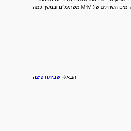
שלי, אני מכבד את דעתם. אולי יום אחד באמת אתעייף ואשאיר להם את ניהול הקונצרן. אבל עוד לא. אחת לכמה ימים השרתים של MrM משתעלים ובמשך כמה
הבא→
שביתת פיצה