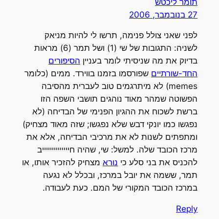
תומר ליכטש
27 בנובמבר, 2006
לפני שאני צולל פנימה, תרשו לי להיות מניאק
לשניה: התגובות של שי (1) ושל תמר (6) מראות
בדיוק את מה שניסיתי לומר בעניין
הסיפורים
החד-שורתיים
שפורסמו בזמנו בווירד. ממים (כלומר
memes) לא מיתרגמים טוב לעברית מהסיבה
הפשוטה שמהר מאוד נוהגים תושבי השפה הזו
ברשת לשכוח את ההגיון הפנימי של הבדיחה (לא
נפגשו כמו יונקי דבש שלא נפגשו; שזה מאוד מצחיק)
ומתפתים לשנות לא את מרכיבי הבדיחה, אלא את
מרכז הכובד שלה. למשל: שי, שהיה חייייייייייייייב
להכניס את בני סלע כי
נורא
מצחיק להזכיר אותו, או
תמר, ששמה את יובל במרכז, ובכלל לא נגעה
במרכז הכובד המקורי של המם. כעת לעבודה.
Reply