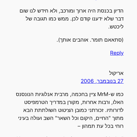
הדיון בכנסת היה ארוך ומורכב, ולא חידש לנו שום
דבר שלא ידענו קודם לכן. ממש כמו תגובה של
ליכטש.
(סתאאם תומר. אוהבים אותך).
Reply
אריקול
27 בנובמבר, 2006
כמו ש-MrM ציין בחכמה, מרבית אנלוגיות הנונסנס
האלו, ורבות אחרות, מקורן במדריך הטרמפיסט
לדורותיו. זכורתני כמובן הציטוט השולתתת הבא
מתוך "החיים, היקום וכל השאר" השב ועולה בעיני
רוחי בכל עת תמהון –