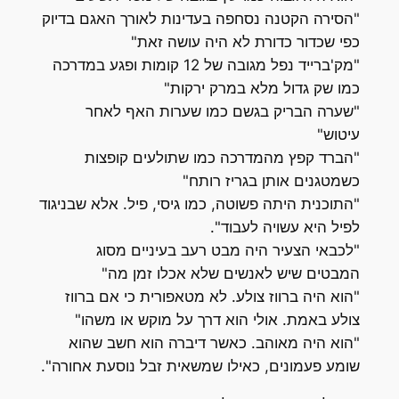
"הסירה הקטנה נסחפה בעדינות לאורך האגם בדיוק
כפי שכדור כדורת לא היה עושה זאת"
"מק'ברייד נפל מגובה של 12 קומות ופגע במדרכה
כמו שק גדול מלא במרק ירקות"
"שערה הבריק בגשם כמו שערות האף לאחר
עיטוש"
"הברד קפץ מהמדרכה כמו שתולעים קופצות
כשמטגנים אותן בגריז רותח"
"התוכנית היתה פשוטה, כמו גיסי, פיל. אלא שבניגוד
לפיל היא עשויה לעבוד".
"לכבאי הצעיר היה מבט רעב בעיניים מסוג
המבטים שיש לאנשים שלא אכלו זמן מה"
"הוא היה ברווז צולע. לא מטאפורית כי אם ברווז
צולע באמת. אולי הוא דרך על מוקש או משהו"
"הוא היה מאוהב. כאשר דיברה הוא חשב שהוא
שומע פעמונים, כאילו שמשאית זבל נוסעת אחורה".