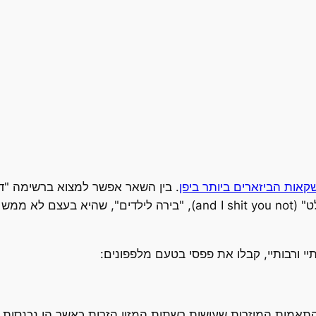
אות הביזארים ביותר ביפן
. בין השאר אפשר למצוא ברשימה "דיא
מים, ג'יזס כמה שהם משמינים), "מים בטעם סלט" (and I shit you not), 
יי ורבותיי, קבלו את פפסי בטעם מלפפונים:
מות המוזרות שעושות רשתות המזון הזרות כאשר הן נכנסות ליש