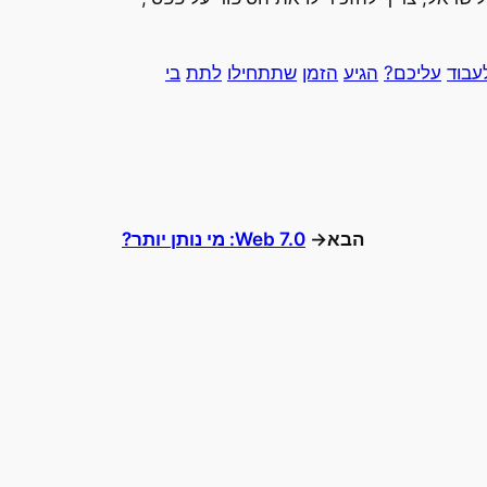
עבוד
עליכם?
הגיע
הזמן
שתתחילו
לתת
בי
הבא→
Web 7.0: מי נותן יותר?