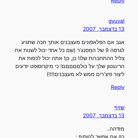
Reply
gyuval
13 בדצמבר, 2007
אגב אם הפלאפונים מעצבנים אותך חכה שתגיע
לגרסה 9 של המסנג'ר (שם כל אחד יכול לשנות את
צליל ההתחברות שלו! כן, כן! אתה יכול לכפות את
הרינגטון שלך על כולםםםםם! כי מיקרוסופט יודעים
ליצור פיצ'רים ממש לא מעצבנים!!!!)
Reply
שזיף
13 בדצמבר, 2007
מזדהה..
רק אם אפשר להוסיף :