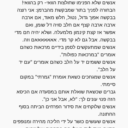
אנשים שלא הפנימו שחולצות הוואי- רק בהוואי!
הבחורה לפניך בתור שמבקשת מהברמן: אני רוצה
בבקשה אפוך גדול, נטול, חלש מאוד, אם ארבה
ארבה ארבה קצף אם חלב סויה דל שומן, ואם
אפשר אז קצת קינמון מלמעלה. ושלא יהיה חם מדי
בבקשה. אבל גם לא קר מדי. אאאאאאאם וזה.
אנשים שמתעקשים לסמן בידיים מרכאות כשהם
אומרים "במרכאות כפולות".
אנשים ששמים יד על הלב כשהם אומרים "עם יד
על הלב".
אנשים שמגחכים כשאת אומרת "גמרתי" במקום
סיימתי.
גברים שכשאת שואלת אותם במסעדה אם הכיסא
הזה פנוי עונים לך: "לא, אבל אני כן".
אנשים שלוקחים את סידור הפרחים הביתה בסוף
החתונה.
אנשים שעושים כושר על ידי הליכה מהירה ומנופפים