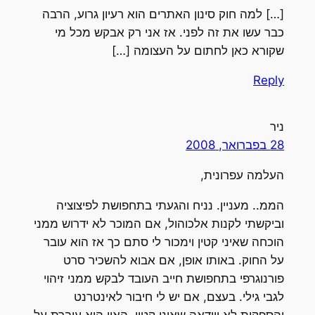
[…] למה חוק סינון האתרים הוא רעיון גרוע, הרבה
כבר עשו את זה לפני. אז אני רק אבקש מכל מי
שקורא כאן לחתום על העצומה […]
Reply
ניר
28 בפברואר, 2008
העלמה עפרונית,
הממ.. מעניין. נניח והגעתי בתחפושת לפיצוציה
וביקשתי לקנות אלכוהול, אם המוכר לא ידרוש ממני
הוכחה שאיני קטין וימכור לי סתם כך אז הוא עובר
על החוק. באותו אופן, אם אבוא להשכיר סרט
פורנוגרפי בתחפושת חייב העובד לבקש ממני זיהוי
לגבי גילי. בעצם, אם יש לי חיבור לאינטרנט
והספקית לא ווידאה שאיני קטין, האין היא עוברת על