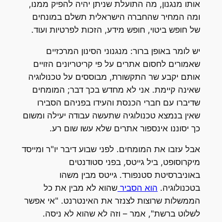
אותו מנגנון, מה התועלת שניתן יהיה להפיק ממנו,
ומה המחיר שהחברה הישראלית תשלם במונחים
של חופש ביטוי, חופש מידע, הזכות לפרטיות ועוד.
יש לומר באופן ברור: מנגנוני הסינון המרכזיים
שאמורים לחסום אתרים על פי קריטריונים הזויים
אותם יקבע שר התקשורת, מבוססים על טכנולוגיה
שאינה קיימת. אני לא מחדש בכך דבר; המומחים
שדיברו עם חברי הכנסת והעידו בפניהם הסבירו
שאין בנמצא טכנולוגיה שתעשה עבודה יעילה ומשום
כך יסוננו אינספור אתרים שלא עשו שום רע.
אבל עזבו את המומחים. לפני שבוע דיבר יו"ר ומייסד
מיקרוסופט, ביל גייטס, בפני סטודנטים
באוניברסיטת סטנפורד. גייטס מבין משהו
בטכנולוגיה.
הוא הסביר
שהוא לא מבין את כל
הממשלות שרוצות לצנזר את האינטרנט. "אי אפשר
לשלוט ברשת", אמר – וזה לא שהוא לא ניסה.