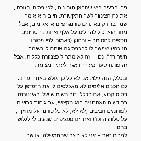
ניר: הבעיה היא שהחוק הזה נותן, לפי ניסוחו הנוכחי,
את כח הצינזור לשר התקשורת. היום הוא אומר
שמדובר רק באתרים פורנוגרפיים או אלימים, אבל
מחר הוא יכול להחליט על אלף ואחת קריטריונים
נוספים לחסימה – והחוק (כאמור, לפי ניסוחו
הנוכחי) יאפשר לו להכניס גם אותם ל"רשימה
השחורה". נכון – זה לא מתחיל כצנזורה כללית, אבל
זה פותח שער מעורר דאגה לעתיד מצונזר.
ובכלל, הנה גילוי. אני לא כל כך גולש באתרי פורנו.
גם תכנים אלימים לא מאכלסים לי את הדפדפן על
בסיס קבוע, אם בכלל. רוב השימוש שלי באינטרנט
בחודשים האחרונים הוא מקצועי, עם גיחות קבועות
לפורומים חביבים (לא לא, לא כל פורנו. על מוזיקה,
על טלוויזיה וכו') ואתרים ספציפיים שנעים לי לגלוש
בהם.
למרות זאת – אני לא רוצה שהממשלה, או שר