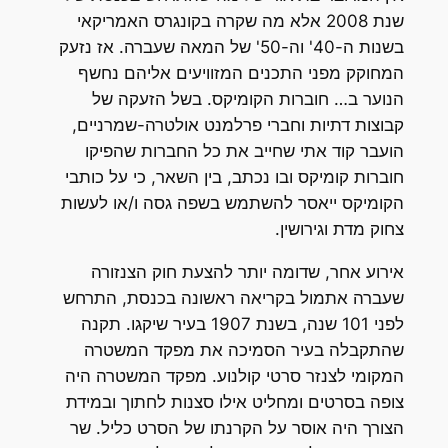
שנת 2008 אלא מה שקרה בקונגרס האמריקאי
בשנות ה-40' וה-50' של המאה שעברה. אז נזעק
המחוקק מפני התכנים המזוויעים אליהם נחשף
הנוער ב… חוברות הקומיקס. בשל הזעקה של
קבוצות דתיות וחברי פרלמנט אולטרה-שמרניים,
הועבר קוד אתי שחייב את כל החברות שהפיקו
חוברות קומיקס ובו נכתב, בין השאר, כי על כותבי
הקומיקס ייאסר להשתמש בשפה גסה ו/או לעשות
צחוק מדת וגירושין.
אירוע אחר, שדומה יותר להצעת חוק הצנזורה
שעברה אתמול בקריאה ראשונה בכנסת, התרחש
לפני 101 שנה, בשנת 1907 בעיר שיקגו. תקנה
שהתקבלה בעיר הסמיכה את מפקד המשטרה
המקומי לצנזר סרטי קולנוע. מפקד המשטרה היה
צופה בסרטים ומחליט אילו סצנות לחתוך ובמידת
הצורך היה אוסר על הקרנתו של הסרט כליל. שר