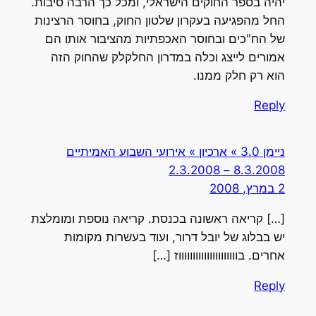
יהיה בספר החוקים הישראלי, ומכל כך הרבה סיבות.
החל מהפגיעה בעקרון שלטון החוק, בחוסר הרצינות
של הח"כים ובחוסר האכפתיות מהציבור אותו הם
אמורים לייצג וכלה במדרון החלקלק שהחוק הזה
הוא רק חלק ממנו.
Reply
ניימן 3.0 » ארכיון » אירועי השבוע האמיתיים
8.3.2008 – 2.3.2008
2 במרץ, 2008
[…] קריאה ראשונה בכנסת. קריאה נוספת ומומלצת
יש בבלוג של יובל דרור, ועוד בעשרות מקומות
אחרים. בוווווווווווווווווווווז […]
Reply