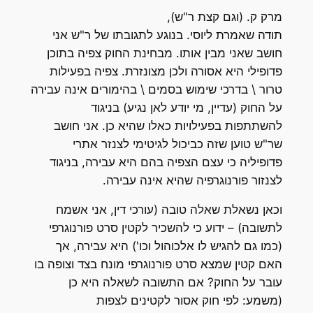
מרק ק. (וגם קצת ר"ש),
תודה שאמרת ליוסי. בנוגע לתגובתו של ר"ש אני
חושב שאני מבין אותו. מבחינת החוק צפיה בתוכן
פדופילי היא אסורה ולכן מצונזרת. צפיה בפעילות
טרור \ בדרכי שימוש בסמים \ בהימורים אינה עבירה
על החוק (עדיין, מי יודע לאן נגיע) בניגוד
להשתתפות בפעילויות כאלו שהיא כן. אני חושב
שר"ש טוען שזה כביכול לגיטימי לצנזר אתרי
פדופיליה כי עצם הצפיה בהם היא עבירה, בניגוד
לצנזור פורנוגרפיה שהיא אינה עבירה.
וכאן נשאלת שאלה טובה (עורכי דין, אני אשמח
לתשובה) – ידוע כי להשכיר לקטין סרט פורנוגרפי
(כמו גם להגיש לו אלכוהול וכו') היא עבירה, אך
האם קטין שמצא סרט פורנוגרפי מונח בצד וצופה בו
עובר על החוק? אם התשובה לשאלה היא כן
(משמע: לפי חוק אסור לקטינים לצפות