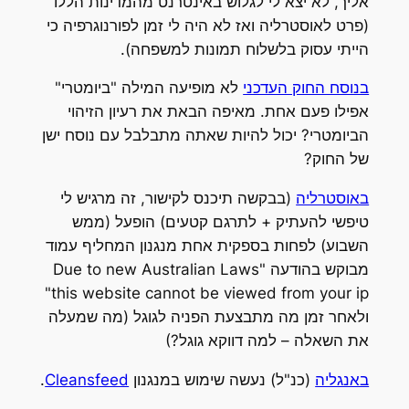
אליך, לא יצא לי לגלוש באינטרנט מהמדינות הללו
(פרט לאוסטרליה ואז לא היה לי זמן לפורנוגרפיה כי
הייתי עסוק בלשלוח תמונות למשפחה).
בנוסח החוק העדכני
לא מופיעה המילה "ביומטרי"
אפילו פעם אחת. מאיפה הבאת את רעיון הזיהוי
הביומטרי? יכול להיות שאתה מתבלבל עם נוסח ישן
של החוק?
באוסטרליה
(בבקשה תיכנס לקישור, זה מרגיש לי
טיפשי להעתיק + לתרגם קטעים) הופעל (ממש
השבוע) לפחות בספקית אחת מנגנון המחליף עמוד
מבוקש בהודעה "Due to new Australian Laws
this website cannot be viewed from your ip"
ולאחר זמן מה מתבצעת הפניה לגוגל (מה שמעלה
את השאלה – למה דווקא גוגל?)
באנגליה
(כנ"ל) נעשה שימוש במנגנון
Cleansfeed
.