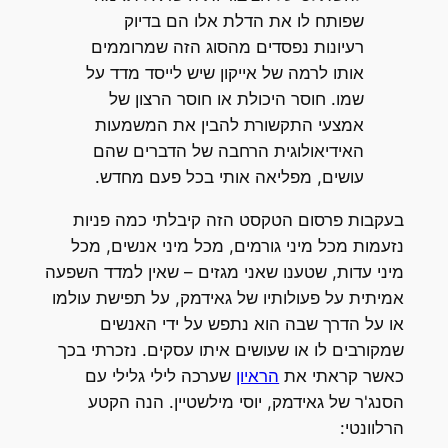
שפותח לו את הדלת אלו הם בדיוק
רעיונות נפסדים מהסוג הזה שמרוממים
אותו לרמה של אייקון שיש לייסד מדד על
שמו. חוסר היכולת או חוסר הרצון של
אמצעי התקשורת להבין את המשמעות
האידיאולוגית הרחבה של הדברים שהם
עושים, מפליאה אותי בכל פעם מחדש.
בעקבות פרסום הטקסט הזה קיבלתי כמה פניות
נזעמות מכל מיני גורמים, מכל מיני אנשים, מכל
מיני עדות, שטענו שאני מגזים – שאין למדד השפעה
אמיתית על פעולותיו של גאידמק, על תפישת עולמו
או על הדרך שבה הוא נתפש על ידי האנשים
שמקורבים לו או שעושים איתו עסקים. נזכרתי בכך
כאשר קראתי את
הראיון
שערכה לילי גלילי עם
הסנג'ר של גאידמק, יוסי מילשטיין. הנה הקטע
הרלוונטי: