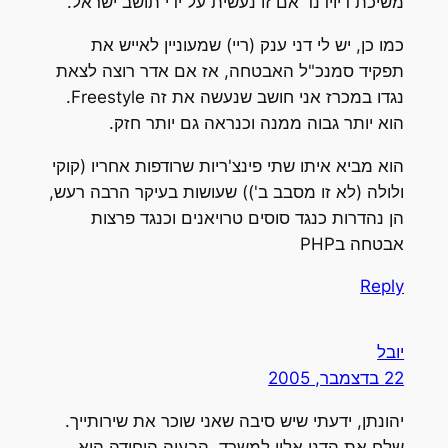
משיכת דיוידנד אם זו נעשית על ידי תושב ישראל.
כמו כן, יש לי דני ענק (ריי) שמעוניין לאייש את
תפקיד סמנכ"ל האבטחה, אז אם אדר רוצה לצאת
נגדו במכרז אני חושב שנעשה את זה Freestyle.
הוא יותר גבוה ממנה וכנראה גם יותר חזק.
הוא מביא איתו שתי פינצ'ריות שרודפות אחריו (קוקי
ולולה (לא זו מסבב ב')) שעושות בעיקר הרבה רעש,
הן נהדרות כנגד סוסים טרויאנים וכנגד פרצות
אבטחה בPHP
Reply
יובל
22 בדצמבר, 2005
יהונתן, ידעתי שיש סיבה שאני שוכר את שירותייך.
שלח את הדני אליי למשרד. הבעיה היחידה היא