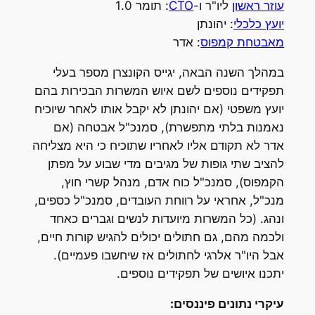
עוזר ראשון
ליו"ר ו-
CTO
: תומר 1.0
יועץ כלכלי
: יהונתן
מאבטחת קמפוס
: אדר
במהלך השנה הבאה, יגייס הקונצרן מספר בעלי
תפקידים נוספים לשם איוש המשרות הבכירות בהם
יועץ משפטי (אם יהונתן לא יקבל אותו לאחר שיוכיח
נאמנות בלתי מתפשרת), סמנכ"ל אבטחה (אם
אדר לא תקודם אליו לאחריו שתוכיח כי היא מצליחה
להציב שתי גופות של מגיבים מדי שבוע על מפתן
הקמפוס), סמנכ"ל כוח אדם, מנהל קשרי חוץ,
מנכ"ל, אחראי על רווחת העובדים, סמנכ"ל כספים,
ונהג. (כל המשרות מיועדות לנשים וגברים כאחד
ולכמה מהם, גם חתולים יכולים להגיש קורות חיים,
אבל היו"ר אלרגי לחתולים אז שיחשבו פעמיים).
יתכנו איושים של תפקידים נוספים.
עיקרי נתונים פיננסים: