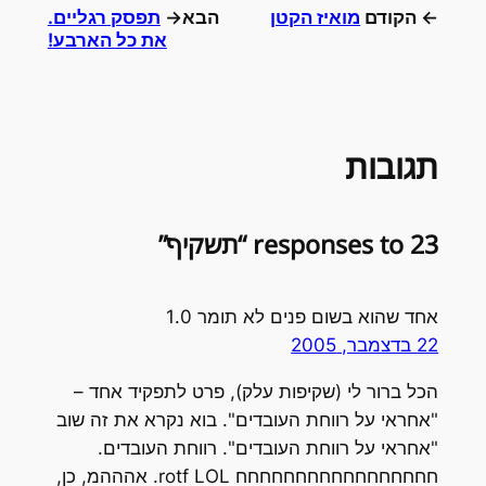
← הקודם
מואיז הקטן
הבא→
תפסק רגליים.
את כל הארבע!
תגובות
23 responses to “תשקיף”
אחד שהוא בשום פנים לא תומר 1.0
22 בדצמבר, 2005
הכל ברור לי (שקיפות עלק), פרט לתפקיד אחד –
"אחראי על רווחת העובדים". בוא נקרא את זה שוב
"אחראי על רווחת העובדים". רווחת העובדים.
חחחחחחחחחחחחחחחחח rotf LOL. אהההמ, כן,