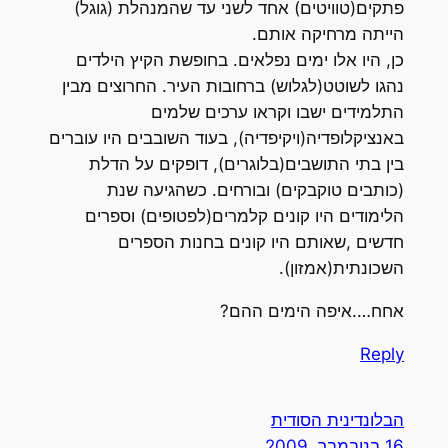
פתקים(טוויטים) אחד לשני עד שהמנהלת (גוגל)
הייתה מרחיקה אותם.
כן, היו אלו ימים נפלאים. בחופשת הקיץ הילדים
נהגו לשוטט(לגלוש) ברחובות העיר. החרוצים מבין
התלמידים ישבו וקראו ערכים שלמים
באנציקלופדיה(ויקיפדיה), בעוד השובבים היו עוברים
בין בתי התושבים(בלוגרים), דופקים על הדלת
(כותבים טוקבקים) ובורחים. כשהגיעה שנת
הלימודים היו קונים קלמרים(לפטופים) וספרים
חדשים ,שאותם היו קונים בחנות הספרים
השכונתית(אמזון).
אחח….איפה הימים ההם?
Reply
הבלונדינית הסודית
16 בנובמבר, 2009