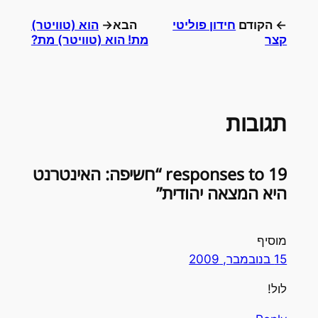
← הקודם
חידון פוליטי
הבא→
הוא (טוויטר)
קצר
מת! הוא (טוויטר) מת?
תגובות
19 responses to “חשיפה: האינטרנט
היא המצאה יהודית”
מוסיף
15 בנובמבר, 2009
לול!