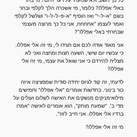
כל כך חשוב ולא שמעתי עליו עד היום? מי בחר
באלי אפללו? כלומר, מי אשכרה הלך לקלפי ובחר
בשם "א-ל-י" ואז הוסיף "א-פ-ל-ל-ו" ושלשל לקלפי
ואמר לעצמו "אחחחח, אני כל כך מרוצה מעצמי
שבחרתי באלי אפללו"?
אני מאוד אודה לכם אם תגידו לי, מי זה אלי אפללו.
כי עכשיו יום שישי, השעה חצות ומחצה ואני לא
מצליח להירדם כי אני שואל את עצמי, מי זה אלי
אפללו?
לדעתי, זה קוד לגיוס יחידה סודית שמפציצה איזה
כור בינוני. בחדשות אומרים "אלי אפללו" וחמישים
מילואימניקים מנשקים את האישה לשלום ועולים על
מדי ב'. "שמעת מותק", הוא אומרים לאישה "אמרו
ברדיו אלי אפללו. אני חייב לזוז".
מי זה אלי אפללו?