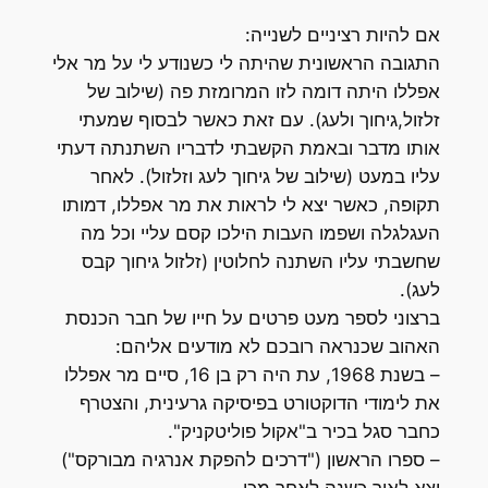
אם להיות רציניים לשנייה:
התגובה הראשונית שהיתה לי כשנודע לי על מר אלי
אפללו היתה דומה לזו המרומזת פה (שילוב של
זלזול,גיחוך ולעג). עם זאת כאשר לבסוף שמעתי
אותו מדבר ובאמת הקשבתי לדבריו השתנתה דעתי
עליו במעט (שילוב של גיחוך לעג וזלזול). לאחר
תקופה, כאשר יצא לי לראות את מר אפללו, דמותו
העגלגלה ושפמו העבות הילכו קסם עליי וכל מה
שחשבתי עליו השתנה לחלוטין (זלזול גיחוך קבס
לעג).
ברצוני לספר מעט פרטים על חייו של חבר הכנסת
האהוב שכנראה רובכם לא מודעים אליהם:
– בשנת 1968, עת היה רק בן 16, סיים מר אפללו
את לימודי הדוקטורט בפיסיקה גרעינית, והצטרף
כחבר סגל בכיר ב"אקול פוליטקניק".
– ספרו הראשון ("דרכים להפקת אנרגיה מבורקס")