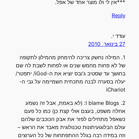
***אין לי ולו מוצר אחד של אפל.
Reply
עודד י.
27 בינואר, 2010
1. המילה נחשק צריכה להימחק מהמילון לתקופה
של לא פחות מחמש שנים או לפחות לשבת לה שם
בחושך עד שסטיב ג'ובס יוציא את ה-iGod/ יתפטר/
יעלה בסערה לבנה מתכתית השמיימה על גבי ה-
iChariot
2. I blame Blogs: (לא באמת, אבל זה נשמע
אחלה משפט, בעצם אולי קצת כן) כמו כל פעם
כשאפל מתחילים לפזר את אבק הכוכבים שלהם
עולם הבלוגועיתונות טכנולוגית מאבד את הראש –
וזה במידה רבה בגלל ההתפתחות של כל הערוצים