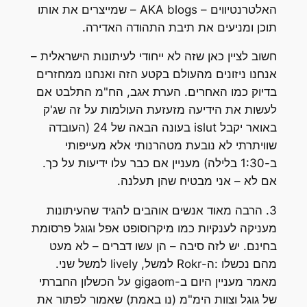
האלטרנטיווים – AKA blogs – שמייצרים את אותו
תוכן ומניעים את תיבת התהודה האדירה.
חשוב לציין כאן שזה לא ייחודי לעיתונות הישראלית –
אנחנו ניזונים מהעולם בקטע הזה ואנחנו ממחזרים
בדיוק כמו האחרים. הערת אגב, הח"מ התלבט אם
לעשות את הידיעה מזעזעת העולמות על זה שג'ק
באואר יקבל islut בעונה הבאה של 24 (העובדה
שוויתרתי לא נובעת מטהרנותי אלא מעייפותי
ב-1:30 בלילה) מעניין אם כבר עלו ידיעות על כך.
אם לא – אני מבטיח שהן תעלנה.
3. הרבה מאוד אנשים אוהבים להגיד שהעיתונות
מעניקה לענקיות כמו מיקרוסופט אפל וגוגל פרסומת
בחינם. יש לזה סיבה – הן עשו דברים – לא מעט
מהם נכשלו :ה-Rokr למשל, lively למשל שני.
מאמר מעניין היום ב-gigaom על הכשלון החברתי
של גוגל וצוות הימ"מ (נו באמת) שאמור לפתור את