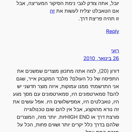
יובל, אתה צודק לגבי נימת הסיקור המעריצה, אבל
אם הטאבלט יצליח לעשות את
זה
זו תהיה פריצת דרך.
Reply
רועי
26 בינואר, 2010
דורון (20), למה אתה מתכוון מוצרים שמשנים את
התפיסה של כל העולם? מלבד המקבוק אייר, שגם
אני התרשמתי ממנו עמוקות, איזה מוצר חדשני יש
להם? סמארטפונים היו, סמארטפונים עם מסך מגע
היו, טאבלטים היו, אמפישלושים היו. אפל עושים את
זה נורא מהוקצע, אבל אין להם שום טכנולוגייה
פורצת דרך או HIGH ENDיות. יותר מזה, המוצרים
שלהם בדרך כלל יקרים יותר ושווים פחות, הכל על