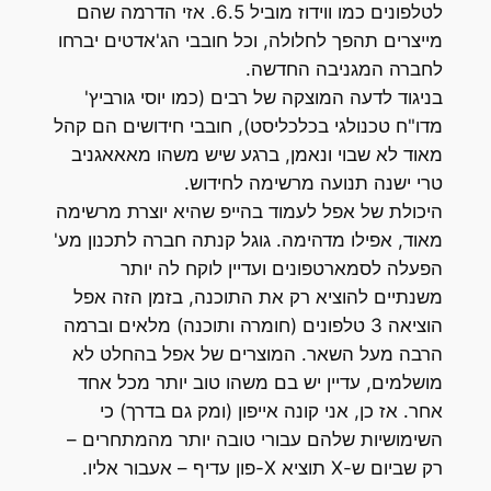
לטלפונים כמו ווידוז מוביל 6.5. אזי הדרמה שהם
מייצרים תהפך לחלולה, וכל חובבי הג'אדטים יברחו
לחברה המגניבה החדשה.
בניגוד לדעה המוצקה של רבים (כמו יוסי גורביץ'
מדו"ח טכנולגי בכלכליסט), חובבי חידושים הם קהל
מאוד לא שבוי ונאמן, ברגע שיש משהו מאאאגניב
טרי ישנה תנועה מרשימה לחידוש.
היכולת של אפל לעמוד בהייפ שהיא יוצרת מרשימה
מאוד, אפילו מדהימה. גוגל קנתה חברה לתכנון מע'
הפעלה לסמארטפונים ועדיין לוקח לה יותר
משנתיים להוציא רק את התוכנה, בזמן הזה אפל
הוציאה 3 טלפונים (חומרה ותוכנה) מלאים וברמה
הרבה מעל השאר. המוצרים של אפל בהחלט לא
מושלמים, עדיין יש בם משהו טוב יותר מכל אחד
אחר. אז כן, אני קונה אייפון (ומק גם בדרך) כי
השימושיות שלהם עבורי טובה יותר מהמתחרים –
רק שביום ש-X תוציא X-פון עדיף – אעבור אליו.