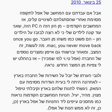
25 בינואר, 2010
אבל אם עבדתם עם המחשב של אפל לתקופה
מסוימת ואחרי שהסתגלתם לשינויים קלים, אז
המחשבים הקודמים – מן הזן הזה ה PC הזה, שאני
עוד קונה לילדים שלי כי לא רוצה לבזבז על הילדים
הון – הם פשוט כמו משהו מן העבר. once you go
mac, you never move back. מה לעשות, זה
המצב. ומאחר וברשותי גם אייפון ומוצרים נוספים
של החברה (אפל טי.וי למי שמכיר) – אז בהחלט יש
לי צפיות מן המוצר החדש. נראה.
ולגבי הערתו של יובל על השירות של החברה בארץ
– לאחרונה היתה לי בעיית הגדרות מסוימת עם
המאק. ניגשתי לחנות שלהם בארץ וקיבלתי טיפול
מצוין. מהיר, יעיל. חנויות המחשבים הקודמות נראות
כמו מחסנים עייפים ליד החנויות של אפל בארץ (כן,
כן, זה לא ממש חנות של אפל).