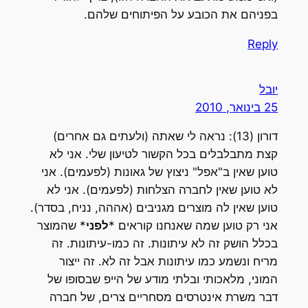
בפניהם את הכובע על הפיתוחים שלהם.
Reply
יובל
25 בינואר, 2010
דורון (13): נראה לי שאתה (ולעתים גם אחרים)
קצת מתבלבלים בכל הקשור לטיעון שלי. אני לא
טוען שאין ב"אפל" ניצוץ של גאונות (לפעמים). אני
לא טוען שאין לחברה הצלחות (לפעמים). אני לא
טוען שאין לה מוצרים מגניבים (אההה, נניח, בסדר).
אני רק טוען שמה שאנחנו קוראים *
לפני
* שהמוצר
בכלל הושק זה לא עיתונות. זה כמו-עיתונות. זה
מריח ונשמע כמו עיתונות אבל זה לא. זה ייצור
המוני, מלאכותי ובלתי מודע של הייפ שבסופו של
דבר משרת אינטרסים מסחריים צרים, של חברה