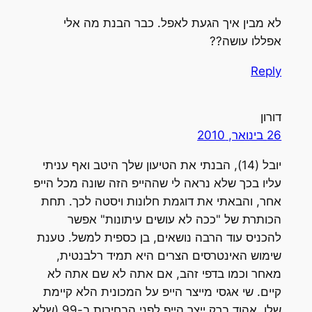
לא מבין איך הגעת לאפל. כבר הבנת מה אלי
אפללו עושה??
Reply
דורון
26 בינואר, 2010
יובל (14), הבנתי את הטיעון שלך היטב ואף עניתי
עליו בכך שלא נראה לי שההייפ הזה שונה מכל הייפ
אחר, והבאתי את דוגמת חלונות ויסטה לכך. תחת
הכותרת של "ככה לא עושים עיתונות" אפשר
להכניס עוד הרבה נושאים, בן כספית למשל. טענת
שימוש האינטרסים הצרים היא תמיד רלבנטית,
מאחר וכמו בדפי זהב, אם אתה לא שם אתה לא
קיים. שי אגסי מייצר הייפ על המכונית הלא קיימת
שלו, אהוד ברק ייצר הייפ לפני הבחירות ב-99 (שלא