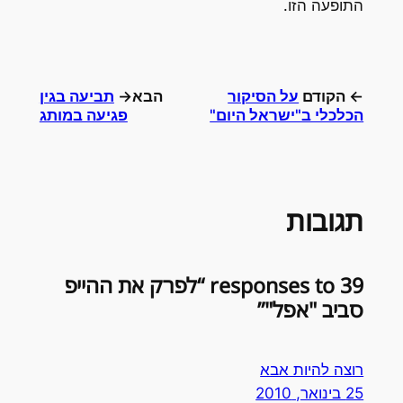
התופעה הזו.
← הקודם
על הסיקור
הבא→
תביעה בגין
הכלכלי ב"ישראל היום"
פגיעה במותג
תגובות
39 responses to “לפרק את ההייפ
סביב "אפל"”
רוצה להיות אבא
25 בינואר, 2010