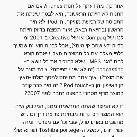
אחר כך. מה דעתך על חנות iTunes? גם אם
החנות לא הייתה הראשונה, היא לבטח שינתה את
התפיסה של רכישת מוזיקה. ה-iPod לא היה
הראשון (בחייאת רבאק, איזה תפוצה בדיוק הייתה
לנגן של Compaq או של Creative ב-2001 ומי
בדיוק ידע שהם קיימים?), אבל לבטח הוא זה שמשך
כלפי מעלה את כל המוצרים האלו שאתה קורא
להם "נגני MP3", שלא להזכיר את כל נושא ה-
podcasting (זה לא שינוי תפיסה? יצירת מונח על
שם מוצר?). איך אתה מתייחס למסך מולטי-טאץ'
הן באייפון והן ב-iPod touch? זה היה כבר קודם
במוצר מדף מסחרי בהפצה רחבה לפני 2007?
דווקא המוצר שאתה התרשמת ממנו, המקבוק אייר,
הוא המוצר הכי נחות מבחינת פריצת דרך וכו'. יש
מחשבים באותו גודל, עובי וכו' עם מפרט חומרה
עשיר יותר, למשל ה-Toshiba portege (שהוא אולי