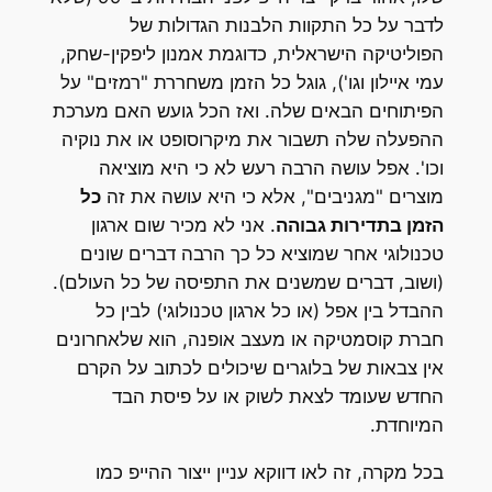
לדבר על כל התקוות הלבנות הגדולות של
הפוליטיקה הישראלית, כדוגמת אמנון ליפקין-שחק,
עמי איילון וגו'), גוגל כל הזמן משחררת "רמזים" על
הפיתוחים הבאים שלה. ואז הכל גועש האם מערכת
ההפעלה שלה תשבור את מיקרוסופט או את נוקיה
וכו'. אפל עושה הרבה רעש לא כי היא מוציאה
מוצרים "מגניבים", אלא כי היא עושה את זה
כל
הזמן בתדירות גבוהה
. אני לא מכיר שום ארגון
טכנולוגי אחר שמוציא כל כך הרבה דברים שונים
(ושוב, דברים שמשנים את התפיסה של כל העולם).
ההבדל בין אפל (או כל ארגון טכנולוגי) לבין כל
חברת קוסמטיקה או מעצב אופנה, הוא שלאחרונים
אין צבאות של בלוגרים שיכולים לכתוב על הקרם
החדש שעומד לצאת לשוק או על פיסת הבד
המיוחדת.
בכל מקרה, זה לאו דווקא עניין ייצור ההייפ כמו