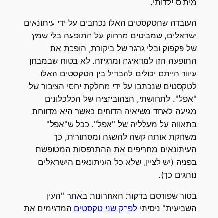
מיתוס ילדותי.
העובדה שהטקסטים האלו נכתבים על ידי עיתונאים
ישראלים, שמביטים מרחוק על התופעה בלי שמץ
של פקפוק ובלי גרגר של ביקורת, הופכת את
התופעה הזו למדאיגה ומרגיזה. לא בטוח שבמבחן
עיוור הייתם יכולים להבדיל בין הטקסטים האלו
לטקסטים שנכתבו על ידי מחלקת יחסי הציבור של
"אפל". לתחושתי, הצהוביזציה של הכלכלונים
מגיעה לאחד משיאיה הדוחים כאשר היא מדווחת
בתאווה על מעלליה של "אפל". ככל ש"אפל"
משחקת אותה קשה להשגה ומסתורית, כך
העיתונאים מחריפים את ההתרפסות המטופשת
בפניה (יש לציין, שלא כל העיתונאים הישראלים
נוהגים כך).
בטור שפורסם בדקות האחרונות באתר "העין
השביעית" ניסיתי
לפרק שני טקסטים
המדגימים את