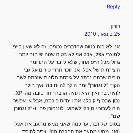
Reply
דורון
25 בינואר, 2010
אני לא כזה בטוח שהדברים נכונים. זה לא שאין הייפ
למוצרי אפל, אבל אני לא בטוח שההייפ הזה יותר
גדול מכל הייפ אחר, שלא לדבר על התרומה
היצירתית של אפל. אני זוכר הררי טורים על גבי
טורים שבהם נכתב על גירסת חלונות שזכתה לשם
הקוד "לונגהורן" ומה הולך להיות בה ואיך הולך
להיות בה ואיך היא תהיה הרבה יותר טובה מה-XP.
נכון שבסוף קיבלנו את ווינדוס פיכסה, אבל אי אפשר
היה לעבור יום בלי לשמוע "לונגהורן פה" ו-"לונגהורן
שם".
בסופו של דבר, עד כמה שאני ממש מתעב את אפל
(ואני ממש מתעב את החברה הזו), צריך להוריד