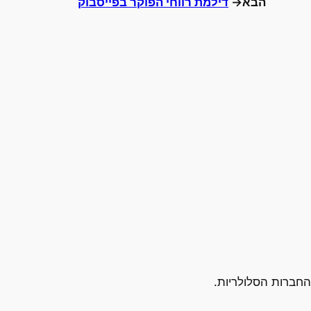
הבא→
דילמת רווחי הפוקר בפייסבוק
החברות הסלולריות.