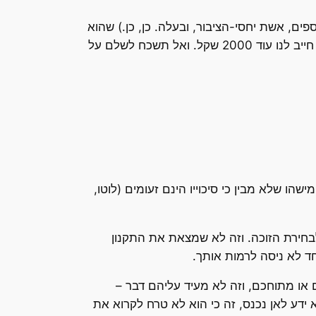
 גם סמנכ"ל הכספים, אשת יחסי-הציבור, ובעלה. כן, כן.) שהוא
בעל ערך סנטימנטלי רב, ולכן יש לו ערך דומה. בעצם – לפי שיקול דעתנו הבלעדי – הוא שווה יותר. אז אתה בעצם חייב לנו עוד 2000 שקל. ואל תשכח לשלם על
שהו שלא מבין כי סיכוייו הינם זעומים (לוטו,
בחירת הזוכה. וזה לא שמצאת את התקנון
ד לא ניסה לרמות אותך.
 או מתוחכם, וזה לא מעיד עליהם דבר –
ע לאן נכנס, זה כי הוא לא טרח לקרוא את