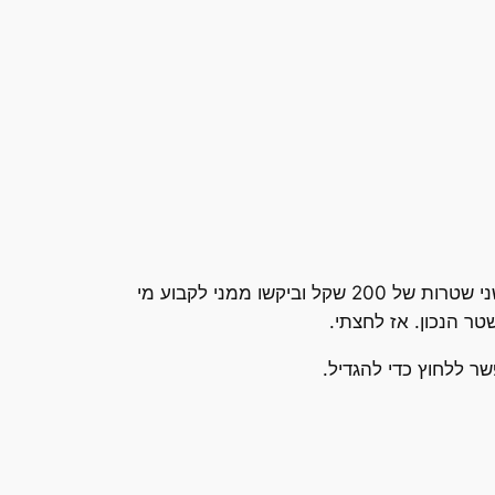
לא יודע איך זה קרה לי, זה כבר מזמן לא קרה לי, אבל לחצתי על באנר. התבקשתי ללחוץ על באנר שבו הראו לי שני שטרות של 200 שקל וביקשו ממני לקבוע מי
טר הנכון. אז לחצתי.
ר ללחוץ כדי להגדיל.