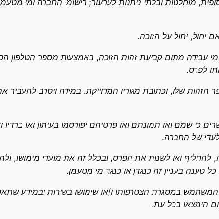
פית, מוחלטות ובלתי ניתנות לערעור; רישומי החברה ומי מטעמה
ם יחול, יחול על הזוכה.
החברה תודיע לזוכה במשחק על זכייתו עד 14 ימי עבודה מתום קביעת זהות הזוכה, באמצע
הזהות שלו, וכתובת מגוריו המדוייקת. במידה ויסרב להעביר 
כי שמם ואו תמונתם ואו פרטיהם יפורסמו בעיתון ואו ברדיו ואו
עדי של החברה.
 להחליף ואו לשנות את הפרס, ובכלל זה את מועדי מימושו, ולה
ל טענה בעניין זה כנגדן או כנגד מי מטעמן.
תמש במסגרת הצטרפותו ו/או שימושו בשירות ובמידע שתאסוף א
ם הימצאו בכל עת.