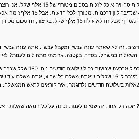
. בקיצור, זה סכום מטורף אם אתה חי בסודן.
 השאלות במשחק. בסדר, בקטנה. אז מתי מתחילים לענות? לא כ
קודם כל תשלם 15 שקלים לשבוע. כל
צריך לענות נכונה על מירב השאלות במשחק. אז מעבר ל-15 שקלים שאתה משלם כל ש
בה שאלות? כמה שאלות יש? מקסימום 100 שאלות בשלושה חודשים (לדוגמה, איך קוראים לר
יזכה רק אחד, זה שסיים לענות נכונה על כל המאה שאלות ראש