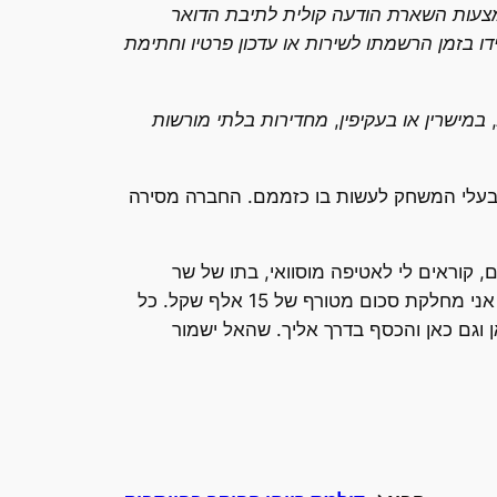
יא לידיעת המשתמש מידע לצג הטלפון הסלולרי שלו באמצעות SMS או MMS. או באמצעות השארת הודעה קולית לתיבת הדואר
ו בזמן הרשמתו לשירות או עדכון פרטיו וחתימת
במישרין או בעקיפין, מחדירות בלתי מורשות
לבעלי המשחק לעשות בו כזממם. החברה מסירה
 קוראים לי לאטיפה מוסוואי, בתו של שר
הפנים הניגרי, שנרצח על ידי גיסתו של ראש הממשלה באמצעות מזלג מפלסטיק. אני מקיימת משחק טריוויה שבו אני מחלקת סכום מטורף של 15 אלף שקל. כל
 וגם כאן והכסף בדרך אליך. שהאל ישמור