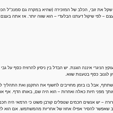
הנה, החלטנו להחליף לתת לך במקום 15,000 שקל את זובי, הכלב של המזכירה (שהיא במקרה
 הניגרי איננה הוגנת. יש הבדל בין ניסיון להרוויח כסף על גבי מי
 לגנוב כסף בטענות שווא.
שתתף, אבל בו בזמן מחוייבים לחשוף את התקנון ואת התהליך ל
תך מפני חיות כאלה ואחרות – הוא היה שם, באותו הדף. אף אח
רה – יש אנשים חכמים שנופלים קורבן פשוט כי הרמאי היה חכם
אפשר להסיר אפילו אחוז של אחריות מהמשתמש. אם הוא לא יד