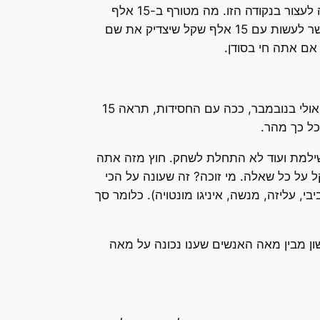
קודם כל מכריזים שאם אני רק עונה על כמה שאלות טריוויה אוכל לזכות בסכום מטורף של 15 אלף שקל. אני רוצה לעצור בנקודה הזו. מה מטורף ב-15 אלף
שקל? נניח 200 מיליון יורו. זה סכום מטורף. או 4 שנדיבריליון דרכמות. מטורף לכל הדעות. אבל 15 אלף? מה אפשר לעשות עם 15 אלף שקל שיצדיק את שם
קודם כל מחלקים 15 אלף שקל אחת לשלושה חודשים. זה לא שאתה עונה עכשיו ומקבל עכשיו. אתה עונה עכשיו ואולי בנובמבר, ככה עם החסידות, תראה 15
ל כך מהר.
 שבוע. 15 כפול ארבעה שבועות כפול שלושה חודשים נותן 180 שקל שכבר שילמת ועוד לא התחלת לשחק. חוץ מזה אתה
בוע, אתה משלם עוד שקל על כל שאלה. מי זוכה? זה שעונה על הכי
אש הממשלה: ביבי, עליזה, מנשה, איניגו מונטויה). כלומר סך
ון מבין מאה האנשים שענו נכונה על מאה