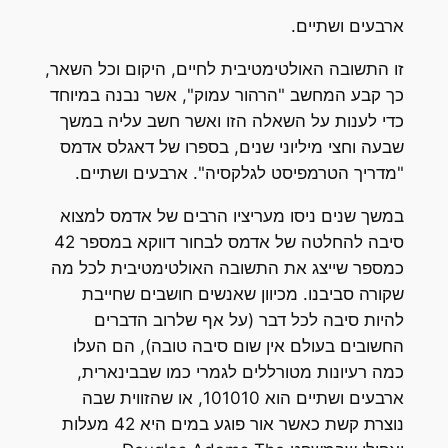
ארבעים ושתיים.
זו התשובה האולטימטיבית לחיים, היקום וכל השאר,
כך קבע המחשב "הרהור עמוק", אשר נבנה במיוחד
כדי לענות על השאלה הזו ואשר חשב עליה במשך
שבעה וחצי מיליוני שנים, בספרו של דאגלס אדמס
"מדריך הטרמפיסט לגלקסיה". ארבעים ושתיים.
במשך שנים ניסו מעריציו הרבים של אדמס למצוא
סיבה להחלטה של אדמס לבחור דווקא במספר 42
כמספר שייצג את התשובה האולטימטיבית לכל מה
שקורה סביבנו. מכיוון שאנשים חושבים שחייבת
להיות סיבה לכל דבר (על אף שלרוב הדברים
החשובים בעולם אין שום סיבה טובה), הם העלו
כמה רעיונות מטורללים לגמרי כמו שבבינארית,
ארבעים ושתיים הוא 101010, או שהזווית שבה
נוצרת קשת כאשר אור פוגע במים היא 42 מעלות