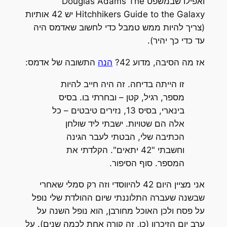
ואפילו שבמשפט Douglas Adams The
Hitchhikers Guide to the Galaxy יש 42 אותיות
(צריך להיות ממש טמבל כדי לחשוב שאדמס היה
עד כדי כך יהיר).
אז מה הסיבה, מדוע 42?
הנה
התשובה של אדמס:
זו הייתה בדיחה. זה היה חייב להיות
מספר, רגיל, קטן – ובחרתי בו. בסיס
בינארי, בסיס 13, נזירים טיבטים – כל
אלה הם שטויות. ישבתי ליד שולחן
הכתיבה שלי, הבטתי לעבר הגינה
וחשבתי "42 יתאים". הקלדתי את
המספר. סוף הסיפור.
אני מציין היום 42 להיווסדי וזה רק סמלי שאחרי
שבשנה שעברה התלוננתי שיום ההולדת שלי נופל
על פסח ולכן האוכל מחורבן, הוא נופל השנה על
ערב יום הזיכרון (כן, זה קורה אחת לכמה שנים). על