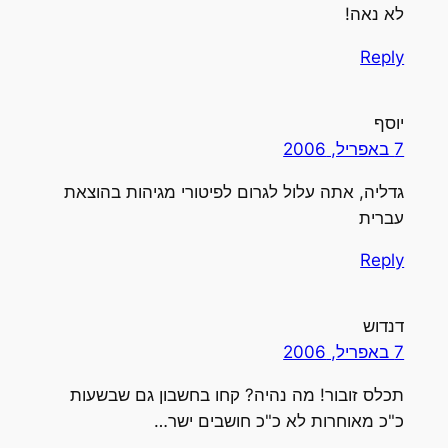
לא נאה!
Reply
יוסף
7 באפריל, 2006
גדליה, אתה עלול לגרום לפיטורי מגיהות בהוצאת
עברית
Reply
דנדוש
7 באפריל, 2006
תכלס זובור! מה נהיה? קחו בחשבון גם שבשעות
כ"כ מאוחרות לא כ"כ חושבים ישר…