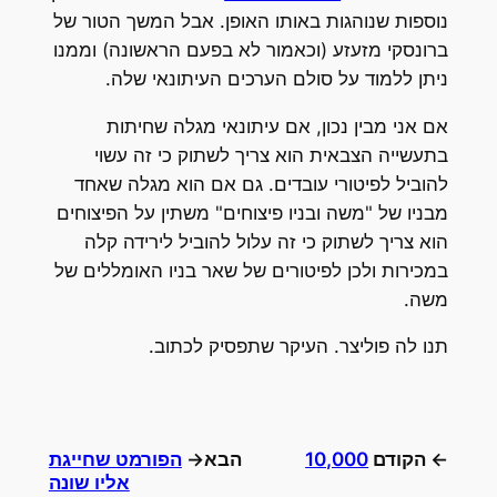
נוספות שנוהגות באותו האופן. אבל המשך הטור של
ברונסקי מזעזע (וכאמור לא בפעם הראשונה) וממנו
ניתן ללמוד על סולם הערכים העיתונאי שלה.
אם אני מבין נכון, אם עיתונאי מגלה שחיתות
בתעשייה הצבאית הוא צריך לשתוק כי זה עשוי
להוביל לפיטורי עובדים. גם אם הוא מגלה שאחד
מבניו של "משה ובניו פיצוחים" משתין על הפיצוחים
הוא צריך לשתוק כי זה עלול להוביל לירידה קלה
במכירות ולכן לפיטורים של שאר בניו האומללים של
משה.
תנו לה פוליצר. העיקר שתפסיק לכתוב.
← הקודם
10,000
הבא→
הפורמט שחייגת
אליו שונה