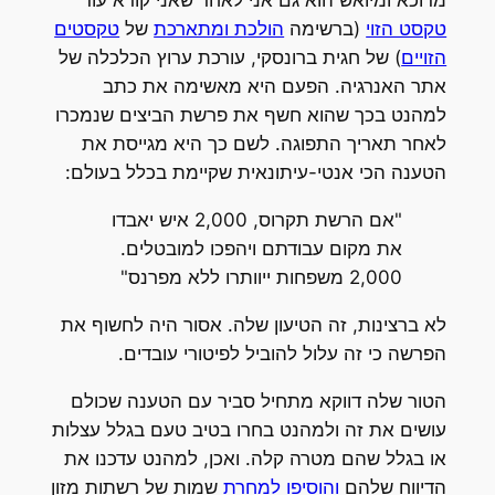
מדוכא ומיואש הוא גם אני לאחר שאני קורא עוד
טקסט הזוי
(ברשימה
הולכת ומתארכת
של
טקסטים
הזויים
) של חגית ברונסקי, עורכת ערוץ הכלכלה של
אתר האנרגיה. הפעם היא מאשימה את כתב
למהנט בכך שהוא חשף את פרשת הביצים שנמכרו
לאחר תאריך התפוגה. לשם כך היא מגייסת את
הטענה הכי אנטי-עיתונאית שקיימת בכלל בעולם:
"אם הרשת תקרוס, 2,000 איש יאבדו
את מקום עבודתם ויהפכו למובטלים.
2,000 משפחות ייוותרו ללא מפרנס"
לא ברצינות, זה הטיעון שלה. אסור היה לחשוף את
הפרשה כי זה עלול להוביל לפיטורי עובדים.
הטור שלה דווקא מתחיל סביר עם הטענה שכולם
עושים את זה ולמהנט בחרו בטיב טעם בגלל עצלות
או בגלל שהם מטרה קלה. ואכן, למהנט עדכנו את
הדיווח שלהם
והוסיפו למחרת
שמות של רשתות מזון