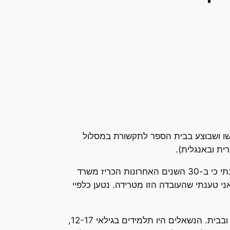
שו ושבוצע בבית הספר לתקשורת במסלול
ית ובאנגלית).
סביב הדוח המסכם, ומאוחר יותר סביב הצגת הנתונים התחולל ויכוח קטן. הוויכוח נגע להקדמה שכתבתי שבה ציינתי כי ב-30 השנים האחרונות הכריז משרד
 שונות שמטרתן לשלב טכנולוגיות מידע במערכת החינוך הישראלית. 12 תכניות ב-30 שנה. אני טענתי שהעובדה הזו מטרידה. נטען כלפיי
זה לא נגמר בכך. בלב המחקר עמד סקר שבדק את עמדות התלמידים ביחס לשימוש בטכנולוגיות חינוכיות בכיתה ובבית. הנשאלים היו תלמידים בגילאי 12-17,