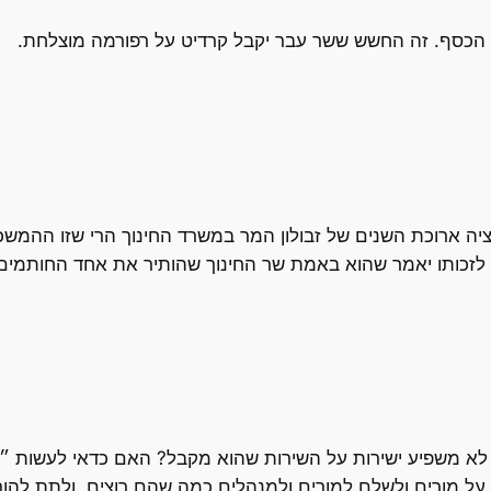
א הכסף. זה החשש ששר עבר יקבל קרדיט על רפורמה מוצלחת.
יה ארוכת השנים של זבולון המר במשרד החינוך הרי שזו ההמשכי
ל, לזכותו יאמר שהוא באמת שר החינוך שהותיר את אחד החותמי
א לא משפיע ישירות על השירות שהוא מקבל? האם כדאי לעשות 
ל מורים ולשלם למורים ולמנהלים כמה שהם רוצים, ולתת להור