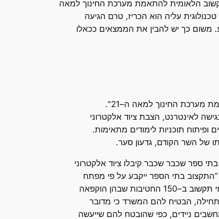
התקשוב הלאומית להתאמת מערכת החינוך למאה
טכנולוגית עליה הוא הכריז, טרם הגיעה
ע. משום כך יש להבין את הממצאים ככאלו
משרד החינוך יקפיא החל משנת הלימודים הקרובה (תשע"ד) את הרחבת "תוכנית התקשוב הלאומית להתאמת מערכת החינוך למאה ה–21".
 בתי ספר יסודיים וחטיבות ביניים בגישה לאינטרנט, הצבת ציוד אלקטרוני
ופיתוח תוכניות לימודים מתאימות.
 של השר הקודם, גדעון סער.
 כה הוחלט כי התוכנית תוקפא לחלוטין ב–150 חטיבות ביניים ברחבי הארץ. כמו כן, הוחלט כי בכ–1,300 בתי ספר שכבר שכבר קיבלו ציוד אלקטרוני
 “התקצוב בתי הספר ייקבע על פי מפתח
השתתפות חלקי הנגזר מהמדד סוציו־אקונומי (אשכולות סוציו־דמוגרפיים) של כל רשות”. מורים ששימשו כרכזי תקשוב ב–150 החטיבות שבהן הוקפאה
בתחילה, הבטיח להם המשרד כי מדובר
חשבים ניידים, כפי שהובטח להם שייעשה