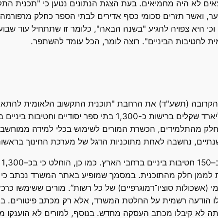
צאים לא היה מחמיאים. בעת הצגת הנתונים נטען כי "תכנית 
ן סער, ואשר תזרים סכומי כסף אדירים לבתי הספר כחלק מרפורמה 
 וכי היא צפויה להגיע "בשנה הבאה", כלומר זו שתתחיל עוד שבו
 לחטיבות הביניים". רוצה לומר, הכל עומד להשתפר.
במסגרת התוכנית הושקעו עד כה כחצי מיליארד שקלים ברישות כ-1,300
חלק מהתלמידים, הכשרת המורים לשימוש בכלי למידה ממוחשבים 
נתיים, נחשבה לאחת מתוכניות הדגל של מערכת החינוך בראשותו
עד
יות לממן חלק מהתוכנית. במסמך שמופיע באתר המשרד נכתב כי
יבלו הודעה רשמית על החלטת המשרד, אלא רק מכתב פיטורים. 
 עתה לא קיבלו מכתב העסקה מחדש. בנוסף, למורים לא הוענקו מ