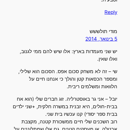
Reply
מודי תולששש
5 בינואר, 2014
יש שני מעמדות בארץ: אלו שיש להם ממי לגנוב,
ואלו שאין.
שי – זה לא משחק סכום אפס. הסכום הוא שלילי,
ומספר הכסאות קטן והולך כי אנחנו חיים על
הלוואות ומשלמים ריבית.
יובל – אני גר באוסטרליה. זוג חברים שלי (הוא אח
בבית-חולים, היא זבנית במשרה חלקית, +שני ילדים
בבית ספר יסודי) קנו עכשיו בית שני.
רוב השכנים שלי חיים ממשכורת קטנה, מקצבת
אבטלה, או מעסקים קטנים. גם אלו שמתלוננים על