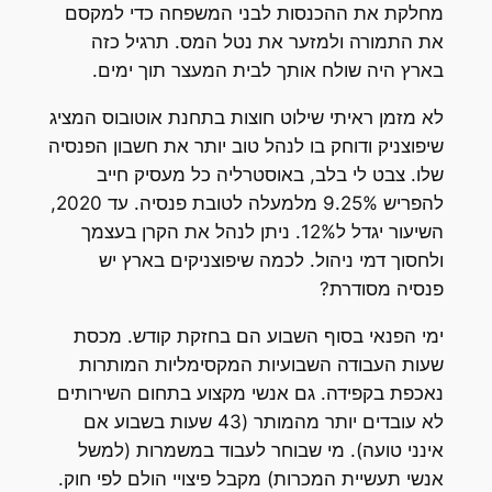
מחלקת את ההכנסות לבני המשפחה כדי למקסם
את התמורה ולמזער את נטל המס. תרגיל כזה
בארץ היה שולח אותך לבית המעצר תוך ימים.
לא מזמן ראיתי שילוט חוצות בתחנת אוטובוס המציג
שיפוצניק ודוחק בו לנהל טוב יותר את חשבון הפנסיה
שלו. צבט לי בלב, באוסטרליה כל מעסיק חייב
להפריש 9.25% מלמעלה לטובת פנסיה. עד 2020,
השיעור יגדל ל12%. ניתן לנהל את הקרן בעצמך
ולחסוך דמי ניהול. לכמה שיפוצניקים בארץ יש
פנסיה מסודרת?
ימי הפנאי בסוף השבוע הם בחזקת קודש. מכסת
שעות העבודה השבועיות המקסימליות המותרות
נאכפת בקפידה. גם אנשי מקצוע בתחום השירותים
לא עובדים יותר מהמותר (43 שעות בשבוע אם
אינני טועה). מי שבוחר לעבוד במשמרות (למשל
אנשי תעשיית המכרות) מקבל פיצויי הולם לפי חוק.