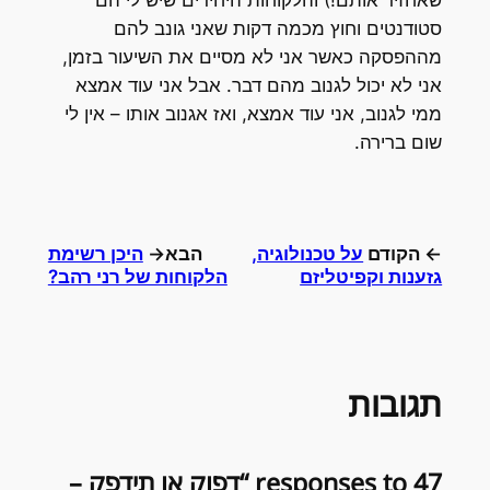
שאחזיר אותם!) והלקוחות היחידים שיש לי הם
סטודנטים וחוץ מכמה דקות שאני גונב להם
מההפסקה כאשר אני לא מסיים את השיעור בזמן,
אני לא יכול לגנוב מהם דבר. אבל אני עוד אמצא
ממי לגנוב, אני עוד אמצא, ואז אגנוב אותו – אין לי
שום ברירה.
← הקודם
על טכנולוגיה,
הבא→
היכן רשימת
גזענות וקפיטליזם
הלקוחות של רני רהב?
תגובות
47 responses to “דפוק או תידפק –