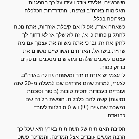
השורשיים. אלעדי צודק ויעידו על כך ההפגנות
האלימות בארה"ב וצרפת, והתדרדרות הכלכלה
באירופה בכלל.
כשאתה אורח, אפילו אם קיבלת אזרחות, אתה נוטה
להתלונן פחות כי א', זה לא שלך אז לא דחוף לך
לתקן את זה, וב' כי אתה משווה את עצמך עם מה
שהיית בישראל. האזרחים השורשיים משווים את
עצמם לשכנים שלהם ומרגישים מסכנים ונדפקים
בדיוק כמוך.
לי עצמי יש אזרחות זרה ומשפחה גדולה בארה"ב.
לצערי, למרות שהם אזרחים שם למעלה מ-20 שנה
ועובדים בעבודות יחסית טובות (ביטוח וסוכנות
נסיעות) קשה להם כלכלית. חופשת הלידה שם
נמשכת שבועיים (!!!) ויש 0 סובלנות לעובד
כבנאדם.
הסיבה האמיתית של השחיתות בארץ היא שכל כך
הרבה אנשים עובדים אצל המדינה, והמדינה פשוט