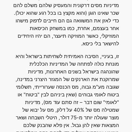
מדיניות מסים דרקונית והמעסיק שלהם משלם להם
שכר שאינו הוגן (והוא מקצץ בו בכל רגע שהוא יכול).
כדי לאזן את המשוואה גם הם חייבים לדפוק מישהו
אחר בעצמם, אחרת, כמו במשחק הכיסאות
המוזיקלי, כאשר המוזיקה תיעצר, הם יהיו היחידים
להישאר בלי כיסא.
זו, בעיניי, הסיבה האמיתית לשחיתות בישראל והיא
מונחת כולה לפתחה של המדיניות הכלכלית
שהונהגה בישראל בשנים האחרונות, מדיניות
שמרוקנת את הארנקים של המגזר היצרני במדינה,
שגובה מע"מ גבוה, מס הכנסה שערורייתי, תשלומי
ביטוח לאומי גבוהים (שאין ביניהם לבין "ביטוח" או
"לאומי" שום דבר – זה סתם עוד מס), מדיניות
שמטילה מס של 40% על דלק, מס על יבוא של
מוצר שעולה יותר מ-75 דולר, היטלי השבחה ושאר
המצאות שאין להן גבול. אין פלא שהבנק שלכם