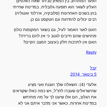
הפער המתרחב בין המאיון (וביתר שאת האלפיון)
העליון לשאר הוא תופעה גלובלית. במדינות שחייתי
בהן בשנים האחרונות (סלובקיה, אירלנד ואנגליה)
רבים יכולים להזדהות עם הטקסט גם כן.
האם לאור האמור לעיל, גם בשאר המקומות כולם
מרגישים שהם חייבים לגנוב כי אין להם ברירה?
האם אין לתרבות חלק בעיצוב המצב הקיים?
Reply
יובל
5 בינואר, 2014
אלעדי (4): השאלה שלך הוגנת ואני מציע
שהישראלים שעברו לחו"ל, ויש כמה כאלו שקוראים
את הגלוב, הם אלו שיענו לך על מה מתרחש
במדינות אחרות. כאשר אני מדבר איתם אני לא