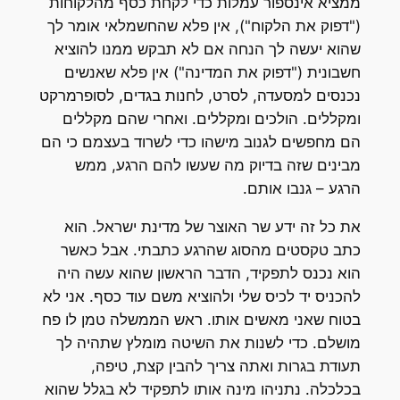
ממציא אינספור עמלות כדי לקחת כסף מהלקוחות
("דפוק את הלקוח"), אין פלא שהחשמלאי אומר לך
שהוא יעשה לך הנחה אם לא תבקש ממנו להוציא
חשבונית ("דפוק את המדינה") אין פלא שאנשים
נכנסים למסעדה, לסרט, לחנות בגדים, לסופרמרקט
ומקללים. הולכים ומקללים. ואחרי שהם מקללים
הם מחפשים לגנוב מישהו כדי לשרוד בעצמם כי הם
מבינים שזה בדיוק מה שעשו להם הרגע, ממש
הרגע – גנבו אותם.
את כל זה ידע שר האוצר של מדינת ישראל. הוא
כתב טקסטים מהסוג שהרגע כתבתי. אבל כאשר
הוא נכנס לתפקיד, הדבר הראשון שהוא עשה היה
להכניס יד לכיס שלי ולהוציא משם עוד כסף. אני לא
בטוח שאני מאשים אותו. ראש הממשלה טמן לו פח
מושלם. כדי לשנות את השיטה מומלץ שתהיה לך
תעודת בגרות ואתה צריך להבין קצת, טיפה,
בכלכלה. נתניהו מינה אותו לתפקיד לא בגלל שהוא