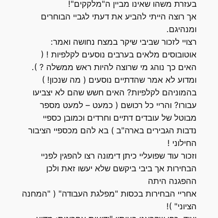
בעזרת משהו שאינו מביין ה"מלקקים"!
אך רוצה הייתי להביע את דעתי לגביי הבוחרים
ומנהיגם.
רצויי לזכור שביבי שיקר במצח נחושה ואמר:
אוטובוסים מלאים בערבים נוסעים לקלפיות ! (
האים כך נוהג מי שרוצה להיות ראש ממשלה ? ).
ומדוע לא אמר שהדתיים נוסעים ( מה שנכון! )
בהמוניהם לקלפיות? האים חשש שהם לא יצביעו
עבורו? והריי כל רכושם ( כמעט – למעט מספר
מבוטל של עובדים דתיים וחרדים וכמובן כספיי
נדבות הגבירים בארה"ב ) בא להם מכספיי הציבור
החילוני !
וזכור עוד שפועליי כיתן דימונה רצו להפגין לפניי
הבחירות אך ביבי ביקשם שלא יעשו זאת ולכן
ההפגנה היתה
אחריי הבחירות בכסות "מפלגת העבודה" ( "המחנה
הציוני" )!