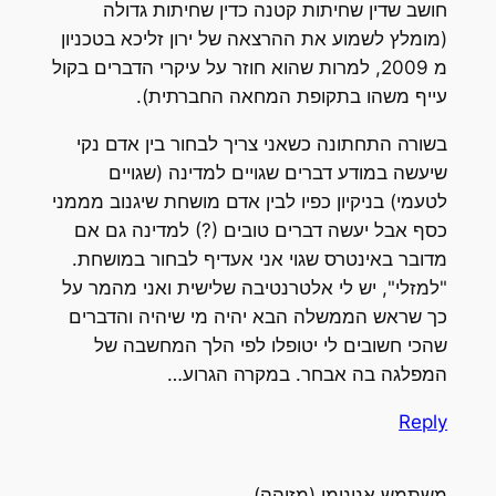
חושב שדין שחיתות קטנה כדין שחיתות גדולה
(מומלץ לשמוע את ההרצאה של ירון זליכא בטכניון
מ 2009, למרות שהוא חוזר על עיקרי הדברים בקול
עייף משהו בתקופת המחאה החברתית).
בשורה התחתונה כשאני צריך לבחור בין אדם נקי
שיעשה במודע דברים שגויים למדינה (שגויים
לטעמי) בניקיון כפיו לבין אדם מושחת שיגנוב מממני
כסף אבל יעשה דברים טובים (?) למדינה גם אם
מדובר באינטרס שגוי אני אעדיף לבחור במושחת.
"למזלי", יש לי אלטרנטיבה שלישית ואני מהמר על
כך שראש הממשלה הבא יהיה מי שיהיה והדברים
שהכי חשובים לי יטופלו לפי הלך המחשבה של
המפלגה בה אבחר. במקרה הגרוע…
Reply
משתמש אנונימי (מזוהה)