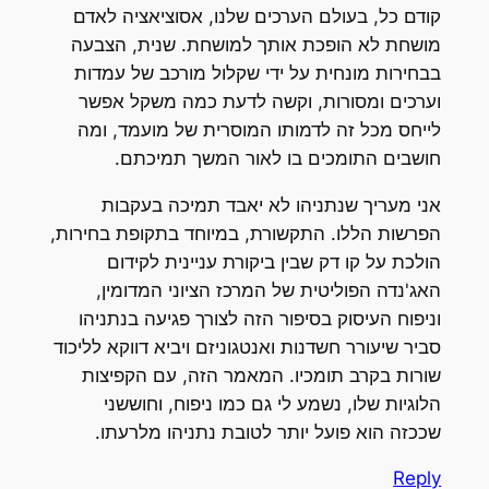
קודם כל, בעולם הערכים שלנו, אסוציאציה לאדם
מושחת לא הופכת אותך למושחת. שנית, הצבעה
בבחירות מונחית על ידי שקלול מורכב של עמדות
וערכים ומסורות, וקשה לדעת כמה משקל אפשר
לייחס מכל זה לדמותו המוסרית של מועמד, ומה
חושבים התומכים בו לאור המשך תמיכתם.
אני מעריך שנתניהו לא יאבד תמיכה בעקבות
הפרשות הללו. התקשורת, במיוחד בתקופת בחירות,
הולכת על קו דק שבין ביקורת עניינית לקידום
האג'נדה הפוליטית של המרכז הציוני המדומין,
וניפוח העיסוק בסיפור הזה לצורך פגיעה בנתניהו
סביר שיעורר חשדנות ואנטגוניזם ויביא דווקא לליכוד
שורות בקרב תומכיו. המאמר הזה, עם הקפיצות
הלוגיות שלו, נשמע לי גם כמו ניפוח, וחוששני
שככזה הוא פועל יותר לטובת נתניהו מלרעתו.
Reply