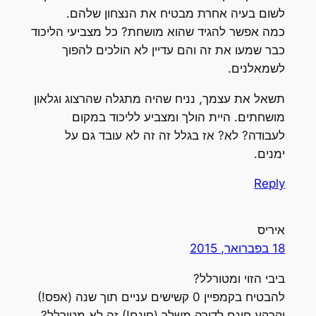
לשום בעיה אחרת מבטיח את הנצחון שלהם.
כמה אפשר להגיד שהוא מושחת? כל מצביעי הליכוד
כבר שמעו את זה והם עדיין לא הולכים להפוך
לשמאלנים.
תשאל את עצמך, נניח שהיה מתגלה שהרצוג וגלאון
מושחתים. היית הולך ומצביע לליכוד במקום
לעבודה? לא? אז בגלל זה זה לא עובד גם על
ימנים.
Reply
איריס
18 בפברואר, 2015
ביבי הזוי ומטורלל?
להבטיח בקמפיין 0 קשישים עניים תוך שנה (אפס!)
וקרקע חינם לדירה משלך (חינם!) זה לא מטורלל?