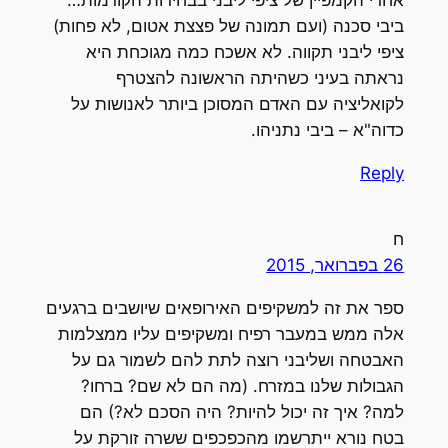
אחרי הקמפיין של ציפי ליבני בבחירות הקודמות…
ביבי סכנה (ועם תמונה של פצצת אטום, לא פחות)
ציפי ליבני תקווה. לא אשכח כמה מגוכחת היא
נראתה בעיני כשהיתה הראשונה להצטרף
לקואליציה עם האדם המסוכן ביותר לאנושות על
כדוה"א – ביבי נתניהו.
Reply
ח
26 בפברואר, 2015
ספר את זה למשקיפים האירופאים שיושבים ברגעים
אלה ממש במעבר רפיח ומשקיפים עליו ממצלמות
האבטחה ושליבני רוצה לתת להם לשמור גם על
הגבולות שלנו במזרח. (מה הם לא שם? ברחו?
למה? איך זה יכול להיות? היה הסכם לא?) הם
בטח נורא ייתרשמו מהכפכפים ששרה זורקת על