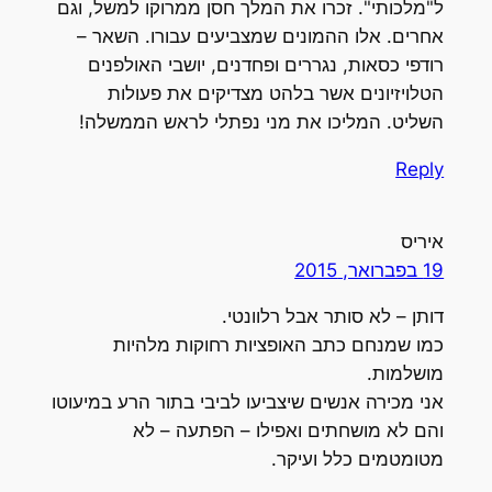
ל"מלכותי". זכרו את המלך חסן ממרוקו למשל, וגם
אחרים. אלו ההמונים שמצביעים עבורו. השאר –
רודפי כסאות, נגררים ופחדנים, יושבי האולפנים
הטלויזיונים אשר בלהט מצדיקים את פעולות
השליט. המליכו את מני נפתלי לראש הממשלה!
Reply
איריס
19 בפברואר, 2015
דותן – לא סותר אבל רלוונטי.
כמו שמנחם כתב האופציות רחוקות מלהיות
מושלמות.
אני מכירה אנשים שיצביעו לביבי בתור הרע במיעוטו
והם לא מושחתים ואפילו – הפתעה – לא
מטומטמים כלל ועיקר.