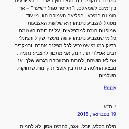
למדינה בתקופה בה יחסי החוץ בארה״ב לא יודעים
בין ימינם לשמאלם. ו״הקיסר סגול השיער״ – אד
הומינם במירעו. הפליאה העמוקה הזו, מי עוד
מסוגל להצביע נתניהו היא שלושת האצבעות
שמופנות חזרה למתפלאים, על יהירותם העצומה.
כל מי שמצביע נתניהו עושה מעשה שקול ורציונלי
בדיוק כמו מי שמצביע לכל מפלגה אחרת, ובמקרים
רבים אפילו יותר. הנה, אני מתכוון להצביע נתניהו.
אני לא מושחת, למרות הרטוריקה בגרוש שלך. אני
מבצע החלטה בוגרת בין אופציות קיימות שרחוקות
משלמות.
Reply
י. ת"א
19 בפברואר, 2015
מילה בסלע, יובל. ואגב, להמיט אסון, לא להמית.