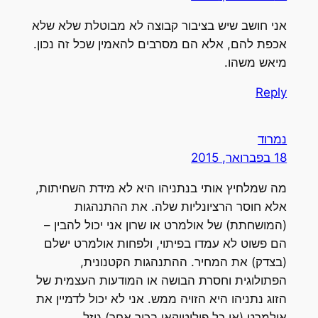
אני חושב שיש בציבור קבוצה לא מבוטלת שלא שלא
אכפת להם, אלא הם מסרבים להאמין שכל זה נכון.
מיאש משהו.
Reply
נמרוד
18 בפברואר, 2015
מה שמלחיץ אותי בנתניהו היא לא מידת השחיתות,
אלא חוסר הרציונליות שלה. את ההתנהגות
(המושחתת) של אולמרט או שרון אני יכול להבין –
הם פשוט לא עמדו בפיתוי, ולפחות אולמרט ישלם
(בצדק) את המחיר. ההתנהגות הקטנונית,
הפתולוגית וחסרת הבושה או המודעות העצמית של
הזוג נתניהו היא הזויה ממש. אני לא יכול לדמיין את
אולמרט (או כל פוליטיקאי בכיר אחר) גוזל