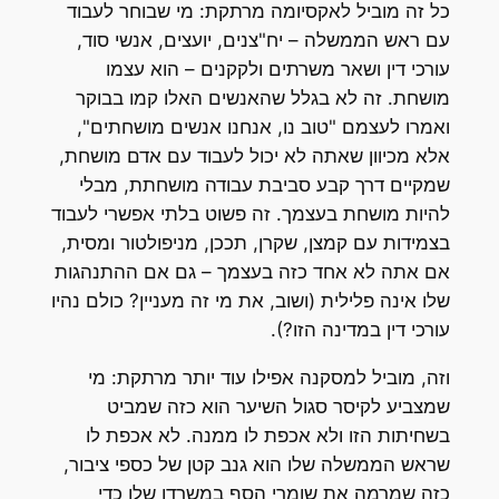
כל זה מוביל לאקסיומה מרתקת: מי שבוחר לעבוד
עם ראש הממשלה – יח"צנים, יועצים, אנשי סוד,
עורכי דין ושאר משרתים ולקקנים – הוא עצמו
מושחת. זה לא בגלל שהאנשים האלו קמו בבוקר
ואמרו לעצמם "טוב נו, אנחנו אנשים מושחתים",
אלא מכיוון שאתה לא יכול לעבוד עם אדם מושחת,
שמקיים דרך קבע סביבת עבודה מושחתת, מבלי
להיות מושחת בעצמך. זה פשוט בלתי אפשרי לעבוד
בצמידות עם קמצן, שקרן, תככן, מניפולטור ומסית,
אם אתה לא אחד כזה בעצמך – גם אם ההתנהגות
שלו אינה פלילית (ושוב, את מי זה מעניין? כולם נהיו
עורכי דין במדינה הזו?).
וזה, מוביל למסקנה אפילו עוד יותר מרתקת: מי
שמצביע לקיסר סגול השיער הוא כזה שמביט
בשחיתות הזו ולא אכפת לו ממנה. לא אכפת לו
שראש הממשלה שלו הוא גנב קטן של כספי ציבור,
כזה שמרמה את שומרי הסף במשרדו שלו כדי