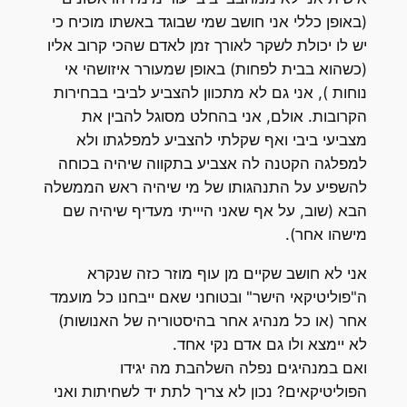
(באופן כללי אני חושב שמי שבוגד באשתו מוכיח כי
יש לו יכולת לשקר לאורך זמן לאדם שהכי קרוב אליו
(כשהוא בבית לפחות) באופן שמעורר איזושהי אי
נוחות ), אני גם לא מתכוון להצביע לביבי בבחירות
הקרובות. אולם, אני בהחלט מסוגל להבין את
מצביעי ביבי ואף שקלתי להצביע למפלגתו ולא
למפלגה הקטנה לה אצביע בתקווה שיהיה בכוחה
להשפיע על התנהגותו של מי שיהיה ראש הממשלה
הבא (שוב, על אף שאני היייתי מעדיף שיהיה שם
מישהו אחר).
אני לא חושב שקיים מן עוף מוזר כזה שנקרא
ה"פוליטיקאי הישר" ובטוחני שאם ייבחנו כל מועמד
אחר (או כל מנהיג אחר בהיסטוריה של האנושות)
לא יימצא ולו גם אדם נקי אחד.
ואם במנהיגים נפלה השלהבת מה יגידו
הפוליטיקאים? נכון לא צריך לתת יד לשחיתות ואני