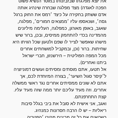
את יוצא מפלגתו שבזבזנותו במוסד הנשיא פשוט
הפכה לאגדה) מצד מפלגה שבחרה שינהיג אותה
אדם ששתק בחקירה על כיצד ׳רמס את החוק ברגל
גסה׳, ושנאספו עליו ׳ממצאים חמורים׳, מפלגה,
שאגב, באופן מאורגן, כמפלגה, העלימה מיליונים
מהמדינה בכדי להתחמק ממיסים, ובכן, ברור שיש
מישהו שאפשר לצייר לו שפם ולטעון שכל הוויתו היא
שחיתות. ברור (וכן, ובמקביל למושחתים אחרים
מכל המפה הפוליטית – הירשנזון, חברי ישראל
ביתנו ואחרים).
אל תטעו, אתם מוסתים ומסיתים ועושים דמוניזציה
ל׳קיסר סגול השיער׳, בצורה המיוחדת לכם, אך
אתם לא שונים ממסיתים אחרים נגד ראשי ממשלה
אחרים. וזה מעיד עליכם יותר ממה שזה מעיד עליו.
קצת התחרפנתם.
ואגב, אני אישית לא סובל את ביבי בגלל סיבות
ריאליות – יש לו הרבה חסרונות כמנהיג.
כשרואים את כל זה מבינים מהיכן ׳הפטריה