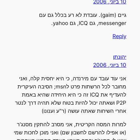
10 ביוני, 2006
גיים (gaim). עובדת לא רע בכלל גם עם
messenger, גם ICQ, גם yahoo.
Reply
יהונתן
10 ביוני, 2006
אני עוד עובד עם מירנדה, כי היא יחסית קלה, ואני
מחובר לכל הרשתות פרט לmsn; הסיבה העיקרית
להעדיף את ICQ זה כי היא היחידה שהיא באמת
P2P ושאתה יכול להיות בטוח שלא תהיה דרך לנטר
אחרי השיחות שאתה עושה (ר"ע וענונו)
למרות המסה הקריטית, אני מסרב להתקין מסנג'ר
(או אפילו להרשם לחשבון שם) ואני מוכן לחכות שמי