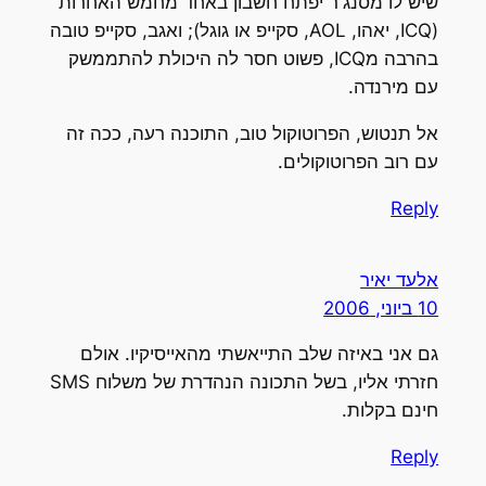
שיש לו מסנג'ר יפתח חשבון באחד מחמש האחרות
(ICQ, יאהו, AOL, סקייפ או גוגל); ואגב, סקייפ טובה
בהרבה מICQ, פשוט חסר לה היכולת להתממשק
עם מירנדה.
אל תנטוש, הפרוטוקול טוב, התוכנה רעה, ככה זה
עם רוב הפרוטוקולים.
Reply
אלעד יאיר
10 ביוני, 2006
גם אני באיזה שלב התייאשתי מהאייסיקיו. אולם
חזרתי אליו, בשל התכונה הנהדרת של משלוח SMS
חינם בקלות.
Reply