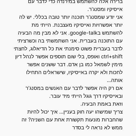
ברירה אלה להשתמש במירנדה כדי לדבר עם
אייסיקיו ומסנג'ר.
אני יודע שמסנג'ר תוכנה יותר טובה בכללי. יש לה
יותר אפשרויות ואייסיקיו מעצבנת. הייתי מת
להשתמש בgoogle-talk. אני לא מבין מה הבעיה
עם התוכנה בעברית. אני השתמשתי בה וכשרציתי
לדבר בעברית פשוט סימנתי את כל הדיאלוג, לחצתי
ctrl+shift ואופס, בלי שום תוספים אפשר לנהל דיון
מימין לשמאל כמו בן אדם. דבר ששנים אפשר
לחכות ולא יקרה באייסיקיו, שישראלים התחילו
אותה…
אם רק היה אפשר לדבר עם האנשים במסנג'ר
ובאייסיקיו דרך גוגל הייתי מיד עובר.
וזאת באמת הבעיה.
צריך שמישהו יעה חוק בעניין… איך יכול להיות
שהחברות מונעות תקשורת אחת עם השניה? זה
ממש לא נראה לי בסדר