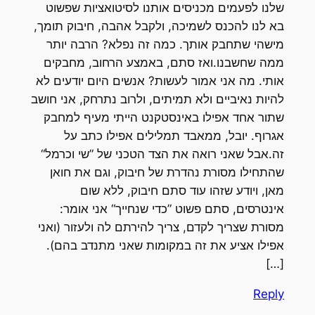
שלנו לפעמים מכניסים אותנו לסיטואציות שפשוט
בא לנו להכנס לשמיכה, ולקבל אהבה, חיבוק תומך,
מישהי שתחבק אותך. כמה זה נפלא? הרבה יותר
ממה שחשבנו.ואז סתם, באמצע הרחוב, מחבקים
אותי. מה אני אמור לעשות? אנשים היום יודעים לא
להיות נאיביים ולא תמיתים, ולרוב נתרחק, אני חושב
שתור אחד אפילו באינסטקנט הייתי מעיף למחבק
אגרוף. יובל, ממאבד תמלילים אפילו כתב על
זה.אבל שאני רואה את הצד הטכני של ”שי וכרמל“
שהתחילו מסורת נהדרת של חיבוק, וגם את חואן
מאן, ויודע שזהו עוד סתם חיבוק, ללא שום
אינטרסים, סתם פשוט ”כדי שנחייך“ אני אומר:
מסורת שצריך לקדם, צריך להירתם לה ולעזור (ואני
אפילו אציע את זה במקומות שאני מתנדב בהם).
[…]
Reply