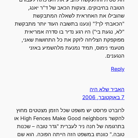
הטובה בחיבוקים. צעקות הכאב של ד"ר יאנג,
שהובילו את האחראית לשאלה המתבקשת
"הכאבתי לך?" (ונענו בתשובה העוד יותר מתבקשת
"לא, נגעת בי") היו רגע נדיר בו סדרה אמריאית
מפוקפקת הצליחה לזקק את כל התחושות שאני,
מטעמי נימוס, תמיד נמנעת מלהשמיע באזני
הנגענים.
Reply
האביר שלא היה
7 באוקטובר, 2006
לרוברט פרוסט יש משפט שכל הזמן מצטטים מחוץ
להקשר High Fences Make Good neighbors או
בתרגומה של חנה ניר לעברית "גדר טובה – שכנות
טובה." כוונתו במשפט הזה הייתה הפוכה. הוא שם