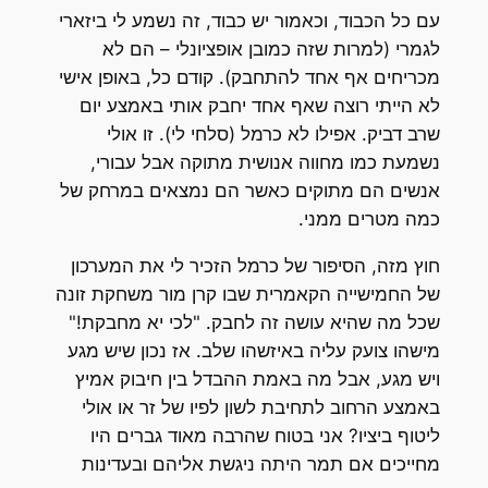
עם כל הכבוד, וכאמור יש כבוד, זה נשמע לי ביזארי
לגמרי (למרות שזה כמובן אופציונלי – הם לא
מכריחים אף אחד להתחבק). קודם כל, באופן אישי
לא הייתי רוצה שאף אחד יחבק אותי באמצע יום
שרב דביק. אפילו לא כרמל (סלחי לי). זו אולי
נשמעת כמו מחווה אנושית מתוקה אבל עבורי,
אנשים הם מתוקים כאשר הם נמצאים במרחק של
כמה מטרים ממני.
חוץ מזה, הסיפור של כרמל הזכיר לי את המערכון
של החמישייה הקאמרית שבו קרן מור משחקת זונה
שכל מה שהיא עושה זה לחבק. "לכי יא מחבקת!"
מישהו צועק עליה באיזשהו שלב. אז נכון שיש מגע
ויש מגע, אבל מה באמת ההבדל בין חיבוק אמיץ
באמצע הרחוב לתחיבת לשון לפיו של זר או אולי
ליטוף ביציו? אני בטוח שהרבה מאוד גברים היו
מחייכים אם תמר היתה ניגשת אליהם ובעדינות