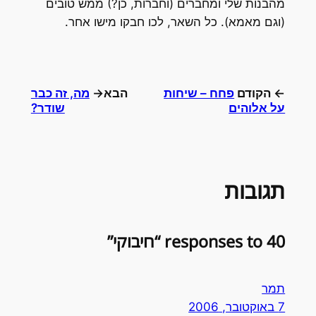
מהבנות שלי ומחברים (וחברות, כן?) ממש טובים
(וגם מאמא). כל השאר, לכו חבקו מישו אחר.
← הקודם
פחח – שיחות
הבא→
מה, זה כבר
על אלוהים
שודר?
תגובות
40 responses to “חיבוקי”
תמר
7 באוקטובר, 2006