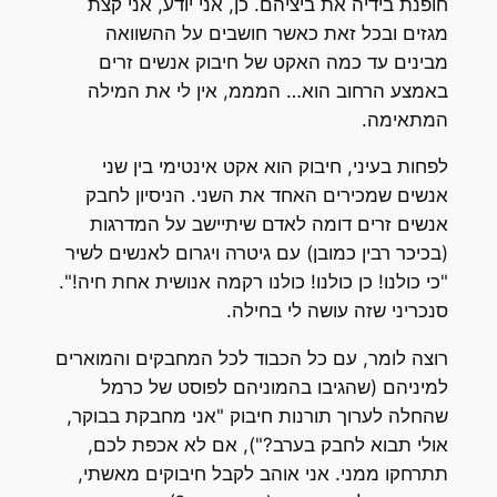
חופנת בידיה את ביציהם. כן, אני יודע, אני קצת
מגזים ובכל זאת כאשר חושבים על ההשוואה
מבינים עד כמה האקט של חיבוק אנשים זרים
באמצע הרחוב הוא… המממ, אין לי את המילה
המתאימה.
לפחות בעיני, חיבוק הוא אקט אינטימי בין שני
אנשים שמכירים האחד את השני. הניסיון לחבק
אנשים זרים דומה לאדם שיתיישב על המדרגות
(בכיכר רבין כמובן) עם גיטרה ויגרום לאנשים לשיר
"כי כולנו! כן כולנו! כולנו רקמה אנושית אחת חיה!".
סנכריני שזה עושה לי בחילה.
רוצה לומר, עם כל הכבוד לכל המחבקים והמוארים
למיניהם (שהגיבו בהמוניהם לפוסט של כרמל
שהחלה לערוך תורנות חיבוק "אני מחבקת בבוקר,
אולי תבוא לחבק בערב?"), אם לא אכפת לכם,
תתרחקו ממני. אני אוהב לקבל חיבוקים מאשתי,