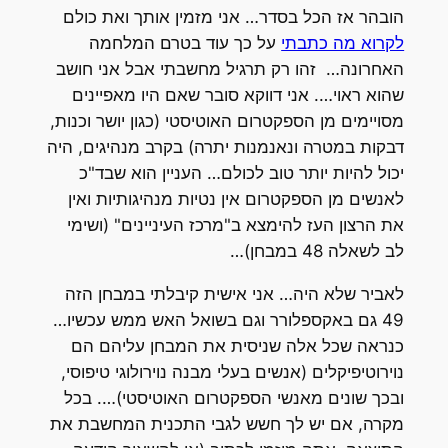
הובהר אז הכל בסדר… אני מזמין אותך ואת כולם
לקרוא מה כתבתי
על כך עוד בטרם המלחמה
האחרונה… זהו רק תרגיל מחשבתי אבל אני חושב
שהוא ראוי…. אני דווקא סובר שאם היו מאפיינים
מסויימים מן הספקטרום האוטיסטי (כגון יושר וכנות,
דבקות במטרה ונאנמנות יתרה) בקרב מנהיגים, היה
יכול להיות יותר טוב לכולם… העניין הוא שבד"כ
לאנשים מן הספקטרום אין נטיות מנהיגותיות ואין
את הרצון העז להימצא ב"מרכז העיניינים" (ושימי
לב לשאלה 48 במבחן)…
לאביר שלא היה… אני אישית קיבלתי במבחן הזה
49 גם באקספלורר וגם בשואל האש ממש עכשיו…
כנראה שכל אלה שניסית את המבחן עליהם הם
נוירוטיפיקלים (אנשים בעלי מבנה נוירולוגי טיפוסי,
ובכך שונים מאנשי הספקטרום האוטיסטי)…. בכל
מקרה, אם יש לך חשש לגבי התכנית המחשבת את