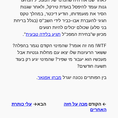
לאחר שנראה היה שהמינוי של המפכ"ל המיועד
גנות עומד להיפסל בועדת טירקל, ולאחר שגנות
הסיר את מועמדותו, הודיע דיכטר, במהלך טקס
חגיגי להעברת אבו-כביר לידי השב"ס (בגלל בריחת
בני סלע) שכולם יכולים להיות רגועים
מכיוון ש"בחירת המפכ"ל
תגיע בלידה טבעית
".
WTF! מה זה אומר? שהמינוי הקודם נגמר בהפלה?
ששאר הרעיונות שלו יצאו עם מחלות גנטיות אבל
מעכשיו הוא יעבור מי שפיר? שהמינוי יגיע רק בעוד
תשעה חודשים?
בין הפותרים נכונה יוגרל
מבחן אפגאר
.
← הקודם
מכה על חזה
הבא→
עלי כותרת
האחרים