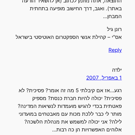
התוצאה, אתה מוזמן לכתוב (אן להשאיר הודעה
באתר). ואגב, דרך החישוב מופיעה בתחתית
המבחן…
רונן גיל
אס"י – קהילת אנשי הספקטרום האוטיסטי בישראל
Reply
ילדה
1 באפריל, 2007
רגע…אז אם קיבלתי 5 מה זה אומר? פסיכית? לא
פסיכית? יכולה להיות חברת כנסת? מספיק
פאטתית בכדי להגיש מועמדות לנשיאות המדינה?
מותר לי כבר ללכת מכות עם מאבטחים במועדוני
לילה? אני יכולה למשמש את מנהלת הלשכה?
אלוהים האפשרויות הן כה רבות…