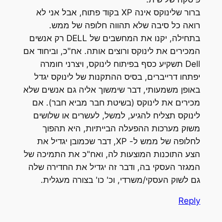
ברור שלינוקס אינה XP בקוד פתוח, אבל אני לא
רואה כל סיבה שלא תהווה חלופה של ממש.
בתחילה, יקנו את המחשבים של DELL רק אנשים
המכירים את לינוקס ורוצים אותה. אח"כ, וביחוד אם
Dell תשקיע כסף בפיתוח לינוקס, ויצרני חומרה
יפתחו דרייברים, בסיס ההתקנות של לינוקס יגדל
באופן משמעותי, דבר שימשוך אליה גם אנשים שלא
מכירים את לינוקס (בשיטת חבר מביא חבר). אם
לינוקס תצליח להגיע, למשל, לעשרים או שלושים
משוק מערכות ההפעלה הבייתיות, היא תהפוך
לחלופה של ממש ל- XP, דבר שכמובן יגדיל את
הצע התוכנות המוצעות לה, ואח"כ את התמיכה של
המגזר העסקי בה, ודבר זה יגדיל את החדירה שלה
גם לשוק העסקי/משרדי, וכ' כו' בצורה מעגלית.
Reply