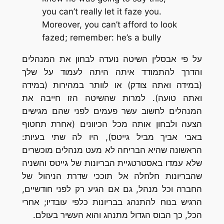
you can’t really let it faze you.
Moreover, you can’t afford to look
fazed; remember: he’s a bully
על פי אבסלין השיטה נועדה לבחון את המנהלים
והדרך להתמודד איתה היתה לעמוד על שלך
(במידה ואתה צודק) או לוותר במהירות (במידה
ואתה טועה). למרות שהשיטה הזו חייבה את
המנהלים לחשוב עשר פעמים לפני שהם מגישים
הצעה ולבחון אותה מכל הכיוונים (אחרת תחטוף
באבי אביך מביל גייטס), היו לה שתי בעיות:
הראשונה שהיא הבריחה לא מעט מנהלים מוכשרים
שלא עמדו באסטרטגיית הבריונות של גייטס והשניה
שהבריונות חלחלה אל תוככי שדרת הניהול של
החברה וכל מנהל, גם אם הגיע רק לפני חודשיים,
הרגיש בנוח להתנהג בבריונות כלפי עובדיו; אחרי
הכל, כך הבוס הגדול מתנהג והוא העשיר בעולם.