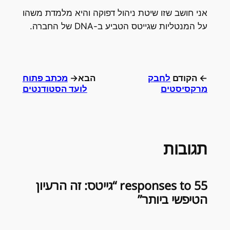
אני חושב שזו שיטת ניהול דפוקה והיא מלמדת משהו
על המנטליות שגייטס הטביע ב-DNA של החברה.
← הקודם
לחבק
הבא→
מכתב פתוח
מרקסיסטים
לועד הסטודנטים
תגובות
55 responses to “גייטס: זה הרעיון
הטיפשי ביותר”