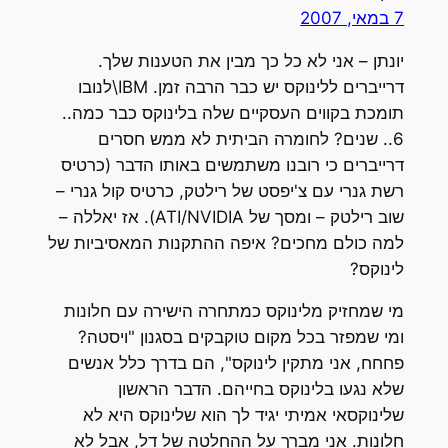
7 במאי, 2007
יונתן – אני לא כל כך מבין את הטענות שלך.
דרייברים ללינוקס יש כבר הרבה זמן. IBM\לנובו
תומכת בקווים העסקיים שלה בלינוקס כבר כמה..
6.. שנים? לחומרה הביתית לא ממש חסרים
דרייברים כי רובנו משתמשים באותו הדבר (כרטיס
רשת גנרי עם צ'יפסט של רילטק, כרטיס קול גנרי –
שוב רילטק – ומסך של ATI/NVIDIA). אז יאללה –
למה כולם מחכים? איפה ההתקנות המאסיביות של
לינוקס?
מי שמחזיק מלינוקס כמתחרה הישירה עם חלונות
ומי שמפזר בכל מקום טוקבקים בסגנון "ויסטה?
פחחח, אני מתקין לינוקס", הם בדרך כלל אנשים
שלא נגעו בלינוקס בחייהם. הדבר הראשון
שלינוקסאי אמיתי יגיד לך הוא שלינוקס היא לא
חלונות. אני מברך על ההחלטה של דל, אבל לא