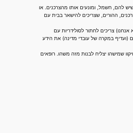
 להם, חשמל, ומונעים אותו מהצרכנים. או
רכנים, ההורים, שצריכים להישאר בבית עם
אנחנו) צריכים לחתור לסולידריות עם
(ועדיף במקרה של עובדי מדינה) את הידע
כי צודק". אדריכלים יתכננו בעיפרון על נייר A4 סקיצות ילדותיות ויקוו שמישהו יצליח לבנות מזה משהו. רופאים