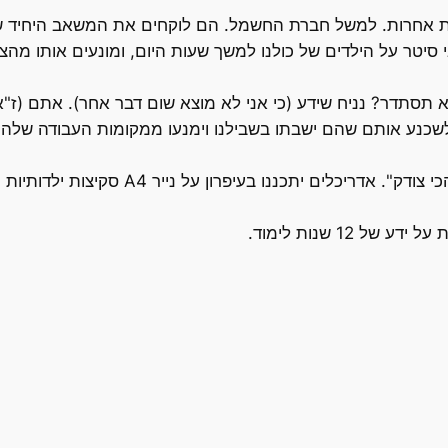
ת אחרות. למשל חברת החשמל. הם לוקחים את המשאב היחיד שיש
סיטר על הילדים של כולנו למשך שעות היום, ומונעים אותו מהצ
סתדר? נניח שידע (כי אני לא מוצא שום דבר אחר). אתם (ז"א 
כנע אותם שהם ישבתו בשבילנו וימנעו ממקומות העבודה שלהם 
שופטים יפסקו במשפט אחד "כי ככה נראה לי שה
12 שנות לימוד.