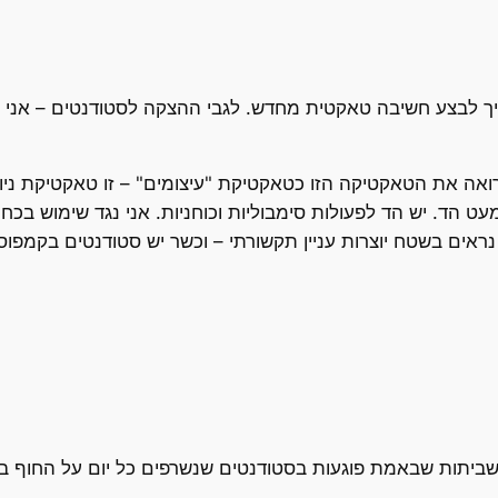
צריך לבצע חשיבה טאקטית מחדש. לגבי ההצקה לסטודנטים – אני ל
ואה את הטאקטיקה הזו כטאקטיקת "עיצומים" – זו טאקטיקת ניוד.
 עצמה (אחרי 24 יום) – אין כמעט הד. יש הד לפעולות סימבוליות וכוחניות. אני נ
ים בשטח יוצרות עניין תקשורתי – וכשר יש סטודנטים בקמפוסי
ם שביתות שבאמת פוגעות בסטודנטים שנשרפים כל יום על החוף ב