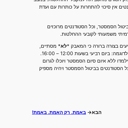
ם אין סיכוי להתחרות על כותרות עם ועדת
ביטול הסמסטר, וכל הסטודנטים מרוכזים
דמיתי משמעותי לקובעי ההחלטות.
עים בצורה ברורה כי המאבק *
לא
* מסתיים,
הוא רק מתחיל. במהלך הימים, השבועות או אף החודשים הבאים ניתן לצור השבתות נקודתיות, בשעות מסוימות. לדוגמה: ביום רביעי בשעות 12:00 – 16:00.
למדו ללא איום סיום הסמסטר ויוכלו לגרום
על הסטודנטים בביטול הסמסטר ויהיה מספיק
הבא→
באמת. רק האמת. באמת!