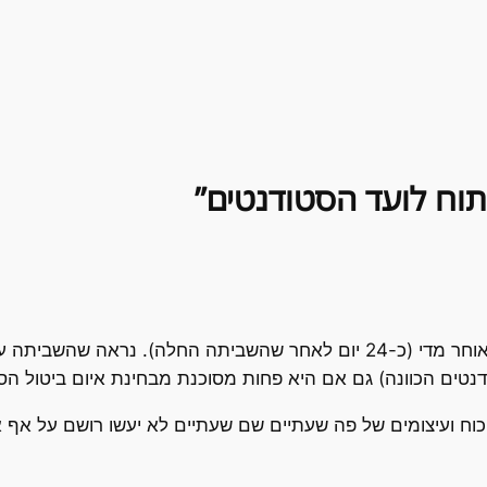
הירנוט – אני חושב שזה עיסוק בטקטיקה שבא מאוחר מדי (כ-24 יום לאחר שהש
טים הכוונה) גם אם היא פחות מסוכנת מבחינת איום ביטול ה
 כוח ועיצומים של פה שעתיים שם שעתיים לא יעשו רושם על אף 