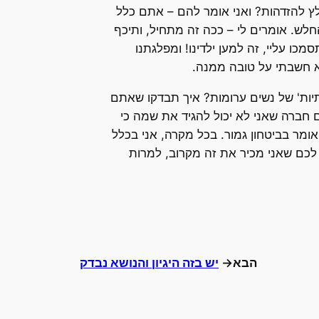
ץ להזדהות? ואני אומר להם – אתם כלל
חלש. אומרים לי – ככה זה מתחיל, ותיכף
ו עליי, זה למען ילדינו! ומפלגתנו
יות' של נשים ערומות? איך תבדקו שאתם
 חברה שאני לא יכול להגיד את שמה כי
ו מכונה או משהו דומה שמסוגלת לחסום את הכל ב-100%, ואת זה אני אומר בביטחון גמור. בכל מקרה, אני בכלל
 לכם שאני מכיר את זה מקרוב, למרות
הבא→
יש בזה היגיון והנושא נבדק