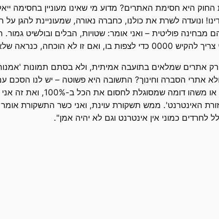
חוק היא חסימת האתרים? מדוע מי שאינו מעוניין בחסימה ייאל
נו! ונועדה לשרת את כולנו, כחברה נאורה, שמעוניינת להגן על ה
חינה פוליטית – ואני אומר: שטויות, הבלים ובולשיט גמור. תסמכ
ראה שלא חשבתי על טובה ממנה.
רק אתרים שמלאים בתועבה אמיתית, ולא בסתם תמונות 'אמנות
ולא אתרי הסברה וחינוך? התשובה היא פשוטה – יש לנו הסכם עם
שכחתי, שמייצרת תוכנה או יישום א
זורת האינטרנט'. ממש תשקורת עוינת, ואני כשר התשקורת אומר
ל לחרדים כמוני אין אינטרנט וגם לא יהיה אמן".