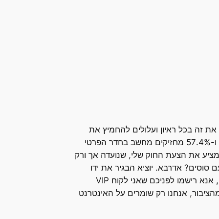
את זה בכל ראיון ועלולים להחמיץ את
העובדות החריפוֹת מבחינת החריפוּת: 75% מהילדים נכנסים לאתרי פורנו, 98% מהם לא לועסים בפה סגור ו-57.4% מחזיקים מחשב בחדר הפרטי
מציע את הצעת החוק שלי, שנועדה אך ורק
 סוסים? אדרבא. יוציא הבגיר את ידו
מתוך מכנסיו, יצלצל לספקית האינטרנט שלו ויגיד לה – אני אוהב אתרי תועבה, הנה שמי ותעודת הזהות שלי, אנא רישמו לפניכם שאני לקוח VIP
של קומץ מהציבור, אנחנו רק שומרים על האינטרנט